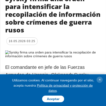
para intensificar la
recopilación de información
sobre crímenes de guerra
rusos
16.05.2026 03:25
El comandante en jefe de las Fuerzas
Armadas de Ucrania, Oleksandr Syrsky,
×
Utilizamos cookies. Al continuar navegando por el sitio,
firmó una orden para intensificar la
acepta nuestra
Política de privacidad y protección de
recopilación, el procesamiento y el
datos
.
almacenamiento de información sobre
Aceptar
crímenes de guerra rusos.