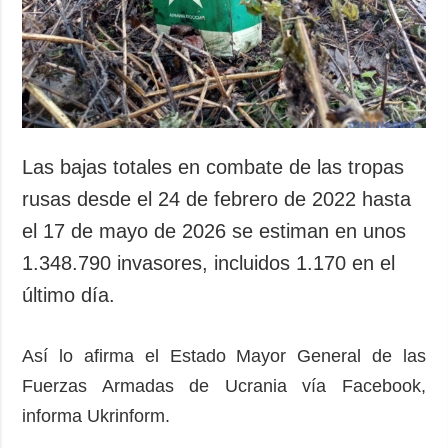
Sociedad y
datos personales
Cultura
Deportes
Crimen
Desastres y
emergencias
Las bajas totales en combate de las tropas
ADICIONAL
SERVICIOS
rusas desde el 24 de febrero de 2022 hasta
Podcasts
Suscripción
el 17 de mayo de 2026 se estiman en unos
Publicaciones
Banco de
1.348.790 invasores, incluidos 1.170 en el
imágenes
Entrevistas
último día.
Fotos
Video
Así lo afirma el Estado Mayor General de las
Releases
Fuerzas Armadas de Ucrania vía Facebook,
informa Ukrinform.