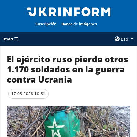
Suscripción
Banco de imágenes
más ☰
Esp
×
El ejército ruso pierde otros
1.170 soldados en la guerra
TODAS LAS
AGENCIA
CATEGORÍAS
contra Ucrania
sobre la agencia
Guerra
contacto
Reconstrucción
17.05.2026 10:51
condiciones de
de Ucrania
suscripción
Política
servicios
Economía
Política de
privacidad y
Defensa
protección de