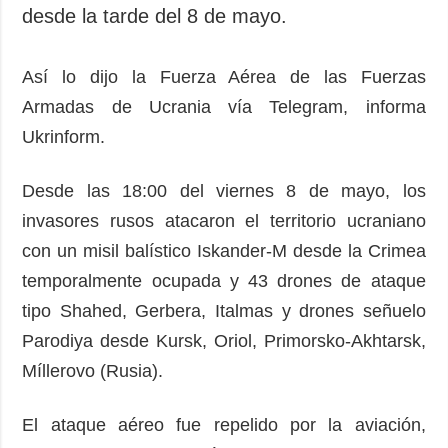
Sociedad y
desde la tarde del 8 de mayo.
datos personales
Cultura
Deportes
Así lo dijo la Fuerza Aérea de las Fuerzas
Crimen
Armadas de Ucrania vía Telegram, informa
Desastres y
Ukrinform.
emergencias
Desde las 18:00 del viernes 8 de mayo, los
ADICIONAL
SERVICIOS
invasores rusos atacaron el territorio ucraniano
Podcasts
Suscripción
con un misil balístico Iskander-M desde la Crimea
Publicaciones
Banco de
imágenes
temporalmente ocupada y 43 drones de ataque
Entrevistas
tipo Shahed, Gerbera, Italmas y drones señuelo
Fotos
Parodiya desde Kursk, Oriol, Primorsko-Akhtarsk,
Video
Míllerovo (Rusia).
Releases
El ataque aéreo fue repelido por la aviación,