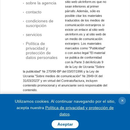
sitio web ukrinform.es que no
sobre la agencia
sean inferiores al primer
párrafo. Además, sólo es
contacto
posible citar los materiales
condiciones de
traducidos de los medios de
suscripción
comunicación extranjeros si
existe un enlace al sitio web
servicios
ukrinform.es y al sitio web de
un medio de comunicación
Política de
extranjero. Los materiales
privacidad y
marcados como "Publicidad"
protección de
o con aviso legal "El material
datos personales
se publica de conformidad
con la Parte 3 del Artículo 9
de la Ley de Ucrania "Sobre
la publicidad" № 270/96-ВР del 03/07/1996 y la Ley de
Ucrania "Sobre medios de comunicación" № 2849-IX del
31/03/2023" y en virtud del Contrato/factura, incluyen
contenido promocional y el anunciante será responsable del
contenido.
Entidad de medios en línea; identificador de medios: R40-
×
Utilizamos cookies. Al continuar navegando por el sitio,
01421.
acepta nuestra
Política de privacidad y protección de
© 2015-2026 Ukrinform. Todos los derechos reservados.
datos
.
Aceptar