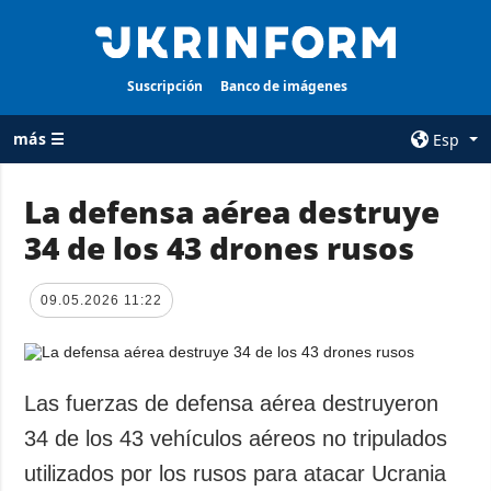
Suscripción
Banco de imágenes
más ☰
Esp
×
La defensa aérea destruye
34 de los 43 drones rusos
TODAS LAS
AGENCIA
CATEGORÍAS
sobre la agencia
09.05.2026 11:22
Guerra
contacto
Reconstrucción
condiciones de
de Ucrania
suscripción
Política
Las fuerzas de defensa aérea destruyeron
servicios
Economía
34 de los 43 vehículos aéreos no tripulados
Política de
privacidad y
Defensa
utilizados por los rusos para atacar Ucrania
protección de