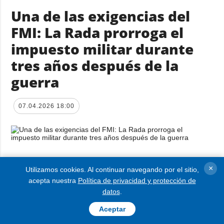
Una de las exigencias del
FMI: La Rada prorroga el
impuesto militar durante
tres años después de la
guerra
07.04.2026 18:00
En cumplimiento de los requisitos del FMI, la
×
Utilizamos cookies. Al continuar navegando por el sitio,
Verjovna Rada ha adoptado, como base y en
acepta nuestra
Política de privacidad y protección de
datos
.
su totalidad, el proyecto de ley
gubernamental Nº 15110 sobre la prórroga
Aceptar