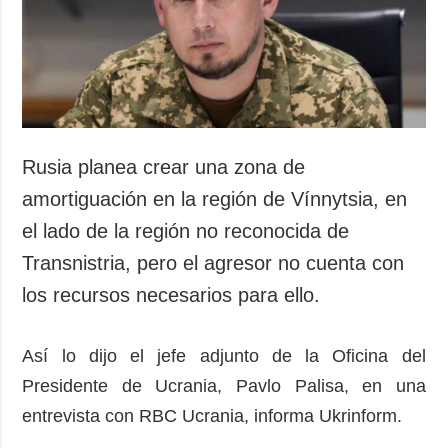
Sociedad y
datos personales
Cultura
Deportes
Crimen
Desastres y
emergencias
Rusia planea crear una zona de
ADICIONAL
SERVICIOS
amortiguación en la región de Vínnytsia, en
Podcasts
Suscripción
el lado de la región no reconocida de
Publicaciones
Banco de
Transnistria, pero el agresor no cuenta con
imágenes
Entrevistas
los recursos necesarios para ello.
Fotos
Video
Así lo dijo el jefe adjunto de la Oficina del
Releases
Presidente de Ucrania, Pavlo Palisa, en una
entrevista con RBC Ucrania, informa Ukrinform.