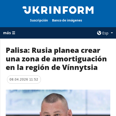
Suscripción
Banco de imágenes
más ☰
Esp
×
Palisa: Rusia planea crear
una zona de amortiguación
TODAS LAS
AGENCIA
CATEGORÍAS
en la región de Vínnytsia
sobre la agencia
Guerra
contacto
Reconstrucción
08.04.2026 11:52
condiciones de
de Ucrania
suscripción
Política
servicios
Economía
Política de
privacidad y
Defensa
protección de