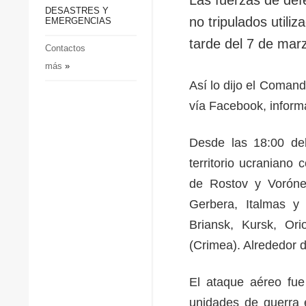
p
Defensa
DESASTRES Y
p
no tripulados utili
EMERGENCIAS
Sociedad y Cultura
tarde del 7 de mar
Deportes
Contactos
más
»
Crimen
Así lo dijo el Coman
Desastres y emergencias
vía Facebook, inform
Desde las 18:00 del
territorio ucraniano
de Rostov y Voróne
Gerbera, Italmas y 
Briansk, Kursk, Ori
(Crimea). Alrededor 
El ataque aéreo fue 
unidades de guerra e