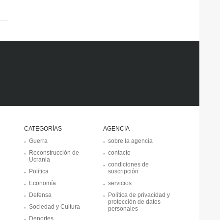
CATEGORÍAS
AGENCIA
Guerra
sobre la agencia
Reconstrucción de
contacto
Ucrania
condiciones de
Política
suscripción
Economía
servicios
Defensa
Política de privacidad y
protección de datos
Sociedad y Cultura
personales
Deportes