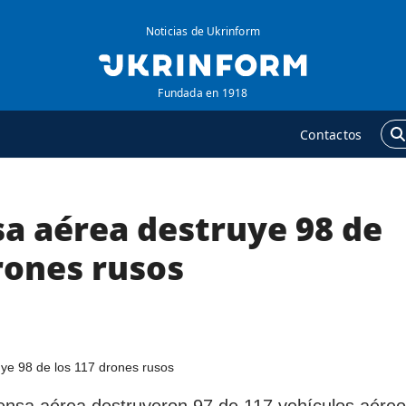
Noticias de Ukrinform
Fundada en 1918
Contactos
sa aérea destruye 98 de
GENCIA
ADICIONAL
obre la agencia
Podcasts
rones rusos
ontacto
Publicaciones
ondiciones de
Entrevistas
uscripción
Fotos
ervicios
Video
olítica de privacidad y
Releases
ensa aérea destruyeron 97 de 117 vehículos aére