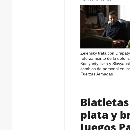
Zelensky trata con Drapaty
reforzamiento de la defen
Kostyantynivka y Slovyans
cambios de personal en la
Fuerzas Armadas
Biatletas
plata y b
Juegos P