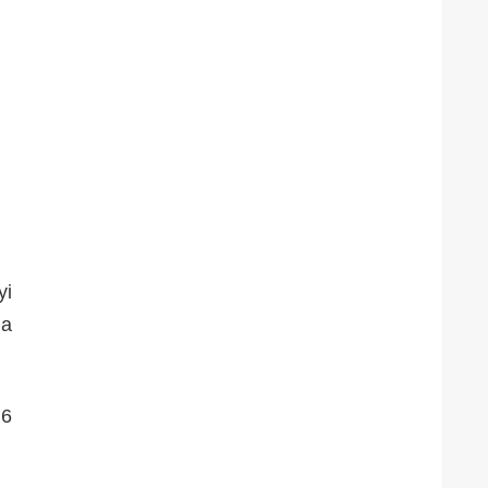
yi
ma
 6