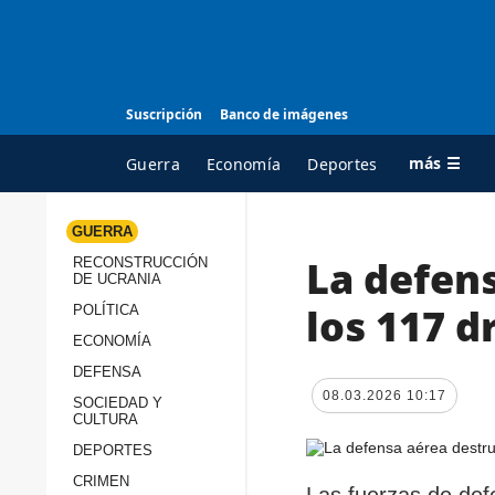
Suscripción
Banco de imágenes
más ☰
Guerra
Economía
Deportes
GUERRA
La defen
RECONSTRUCCIÓN
TODAS LAS
A
DE UCRANIA
CATEGORÍAS
s
los 117 d
POLÍTICA
Guerra
c
ECONOMÍA
Reconstrucción de
DEFENSA
c
Ucrania
08.03.2026 10:17
s
SOCIEDAD Y
CULTURA
Política
s
DEPORTES
Economía
P
CRIMEN
Las fuerzas de def