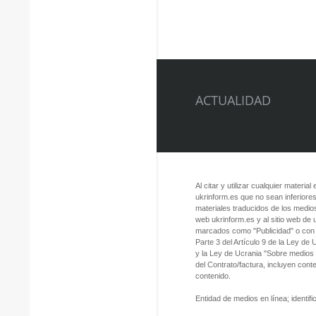
ACTUALIDAD
Al citar y utilizar cualquier material
ukrinform.es que no sean inferiores
materiales traducidos de los medios
web ukrinform.es y al sitio web de
marcados como "Publicidad" o con a
Parte 3 del Artículo 9 de la Ley de
y la Ley de Ucrania "Sobre medios
del Contrato/factura, incluyen con
contenido.
Entidad de medios en línea; identi