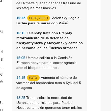
de Ukrnafta quedan dañadas tras uno de
los ataques más masivos
19:45
Zelensky llega a
FOTO, VIDEO
Serbia para reunirse con Vučić
ia
16:10
Zelensky trata con Drapaty
reforzamiento de la defensa de
Kostyantynivka y Slovyansk y cambios
de personal en las Fuerzas Armadas
el
15:05
Ucrania solicita a la Comisión
es
Europea apoyo para el sector agrícola
d,
ante el bloqueo de puertos
de
14:15
Aumenta el número de
FOTO
ke
víctimas del bombardeo ruso a Kyiv del 5
de agosto
13:25
Trump sobre la necesidad de
s,
Ucrania de municiones para Patriot:
Nosotros también queremos tener misiles
go