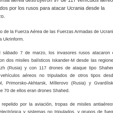
rotección de datos
ersonales
zados por los rusos para atacar Ucrania desde la
zo.
do de la Fuerza Aérea de las Fuerzas Armadas de Ucran
a Ukrinform.
 sábado 7 de marzo, los invasores rusos atacaron 
 con dos misiles balísticos Iskander-M desde las region
zh (Rusia) y con 117 drones de ataque tipo Shahe
vehículos aéreos no tripulados de otros tipos des
ol, Primorsko-Akhtarsk, Míllerovo (Rusia) y Gvardíis
de 70 de ellos eran drones Shahed.
repelido por la aviación, tropas de misiles antiaéreo
lectrónica y sistemas no tripulados, y grupos de fue