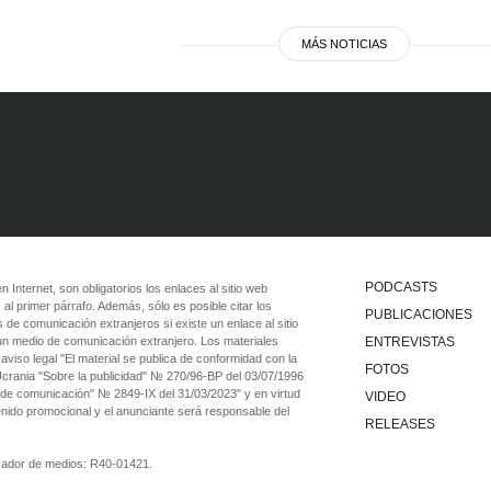
MÁS NOTICIAS
PODCASTS
 en Internet, son obligatorios los enlaces al sitio web
 al primer párrafo. Además, sólo es posible citar los
PUBLICACIONES
 de comunicación extranjeros si existe un enlace al sitio
 un medio de comunicación extranjero. Los materiales
ENTREVISTAS
viso legal "El material se publica de conformidad con la
FOTOS
 Ucrania "Sobre la publicidad" № 270/96-ВР del 03/07/1996
 de comunicación" № 2849-IX del 31/03/2023" y en virtud
VIDEO
tenido promocional y el anunciante será responsable del
RELEASES
ficador de medios: R40-01421.