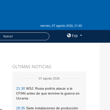
viernes, 07 agosto 2026, 21:40
Esp
×
SERVICIOS
ÚLTIMAS NOTICIAS
Suscripción
Banco de imágenes
07 agosto 2026
21:30
WSJ: Rusia podría atacar a la
OTAN antes de que termine la guerra en
Ucrania
20:35
Siete instalaciones de producción
os