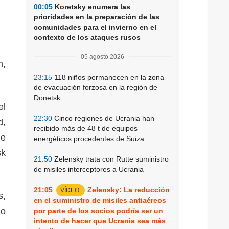
00:05
Koretsky enumera las
prioridades en la preparación de las
comunidades para el invierno en el
contexto de los ataques rusos
05 agosto 2026
m,
23:15
118 niños permanecen en la zona
de evacuación forzosa en la región de
Donetsk
el
22:30
Cinco regiones de Ucrania han
d,
recibido más de 48 t de equipos
de
energéticos procedentes de Suiza
sk
21:50
Zelensky trata con Rutte suministro
de misiles interceptores a Ucrania
21:05
Zelensky: La reducción
VÍDEO
s,
en el suministro de misiles antiaéreos
go
por parte de los socios podría ser un
intento de hacer que Ucrania sea más