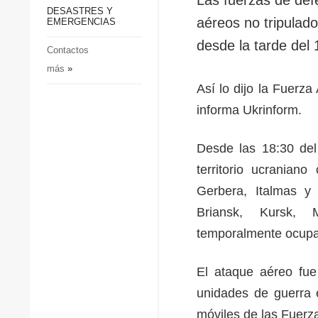
p
Defensa
DESASTRES Y
p
aéreos no tripulado
EMERGENCIAS
Sociedad y Cultura
desde la tarde del 
Deportes
Contactos
más
»
Crimen
Así lo dijo la Fuerz
Desastres y emergencias
informa Ukrinform.
Desde las 18:30 del
territorio ucranian
Gerbera, Italmas y 
Briansk, Kursk, M
temporalmente ocupad
El ataque aéreo fue 
unidades de guerra e
móviles de las Fuerz