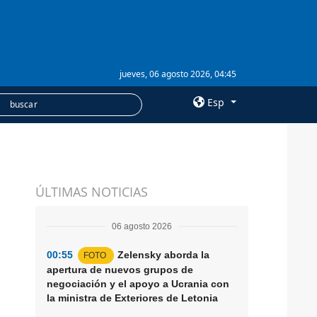
jueves, 06 agosto 2026, 04:45
Esp
×
SERVICIOS
ÚLTIMAS NOTICIAS
Suscripción
Banco de imágenes
06 agosto 2026
00:55
Zelensky aborda la
FOTO
apertura de nuevos grupos de
negociación y el apoyo a Ucrania con
la ministra de Exteriores de Letonia