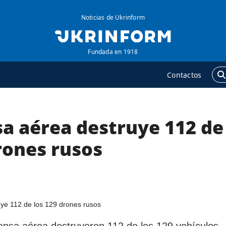
Noticias de Ukrinform
Fundada en 1918
Contactos
sa aérea destruye 112 de
GENCIA
ADICIONAL
obre la agencia
Podcasts
rones rusos
ontacto
Publicaciones
ondiciones de
Entrevistas
uscripción
Fotos
ervicios
Video
olítica de privacidad y
Releases
ensa aérea destruyeron 112 de los 129 vehículos