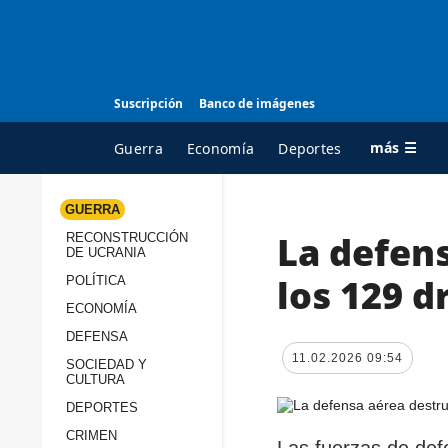
Suscripción
Banco de imágenes
más ☰
Guerra
Economía
Deportes
GUERRA
La defen
RECONSTRUCCIÓN
TODAS LAS
A
DE UCRANIA
CATEGORÍAS
s
los 129 d
POLÍTICA
Guerra
c
ECONOMÍA
Reconstrucción de
DEFENSA
c
Ucrania
11.02.2026 09:54
s
SOCIEDAD Y
CULTURA
Política
s
DEPORTES
Economía
P
CRIMEN
Las fuerzas de def