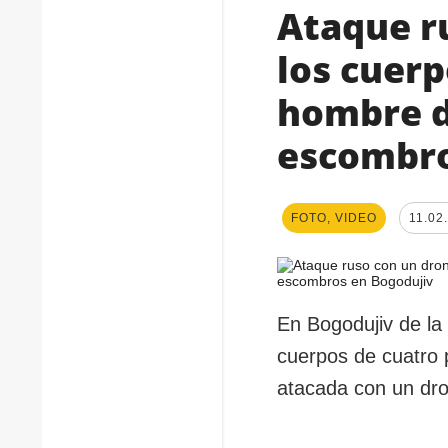
Ataque r
los cuerp
hombre d
escombro
FOTO, VIDEO
11.02
En Bogodujiv de la 
cuerpos de cuatro
atacada con un dron