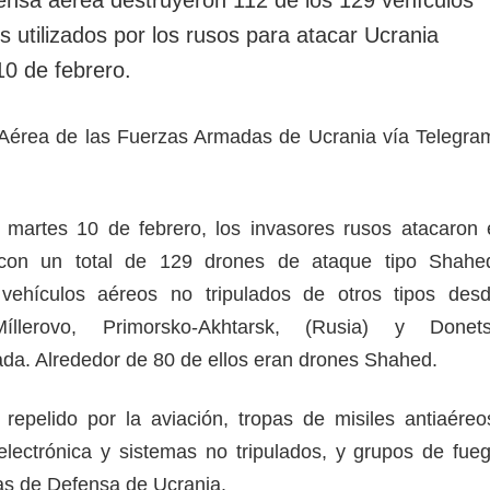
rotección de datos
ersonales
s utilizados por los rusos para atacar Ucrania
10 de febrero.
a Aérea de las Fuerzas Armadas de Ucrania vía Telegra
 martes 10 de febrero, los invasores rusos atacaron 
o con un total de 129 drones de ataque tipo Shahe
vehículos aéreos no tripulados de otros tipos des
íllerovo, Primorsko-Akhtarsk, (Rusia) y Donet
a. Alrededor de 80 de ellos eran drones Shahed.
repelido por la aviación, tropas de misiles antiaéreo
lectrónica y sistemas no tripulados, y grupos de fue
as de Defensa de Ucrania.