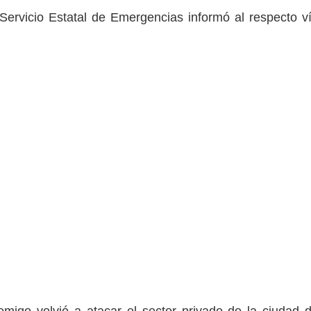
Servicio Estatal de Emergencias informó al respecto v
emigo volvió a atacar el sector privado de la ciudad 