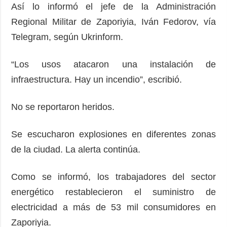
Sociedad y
Así lo informó el jefe de la Administración
datos personales
Cultura
Regional Militar de Zaporiyia, Iván Fedorov, vía
Deportes
Telegram, según Ukrinform.
Crimen
“Los usos atacaron una instalación de
Desastres y
emergencias
infraestructura. Hay un incendio”, escribió.
ADICIONAL
SERVICIOS
No se reportaron heridos.
Podcasts
Suscripción
Publicaciones
Banco de
Se escucharon explosiones en diferentes zonas
imágenes
Entrevistas
de la ciudad. La alerta continúa.
Fotos
Como se informó, los trabajadores del sector
Video
energético restablecieron el suministro de
Releases
electricidad a más de 53 mil consumidores en
Zaporiyia.