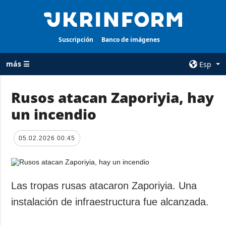
Suscripción
Banco de imágenes
más ☰
Esp
×
Rusos atacan Zaporiyia, hay
un incendio
TODAS LAS
AGENCIA
CATEGORÍAS
sobre la agencia
05.02.2026 00:45
Guerra
contacto
Reconstrucción
condiciones de
de Ucrania
suscripción
Política
Las tropas rusas atacaron Zaporiyia. Una
servicios
Economía
instalación de infraestructura fue alcanzada.
Política de
privacidad y
Defensa
protección de