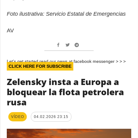
Foto ilustrativa: Servicio Estatal de Emergencias
AV
Let’s get started read our news at facebook messenger > > >
CLICK HERE FOR SUBSCRIBE
Zelensky insta a Europa a
bloquear la flota petrolera
rusa
VÍDEO
04.02.2026 23:15