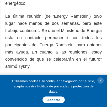
energético.
La última reunión (de 'Energy Ramstein') tuvo
lugar hace menos de dos semanas, pero este
trabajo continúa… Sé que el Ministerio de Energía
está en contacto permanente con todos los
participantes de 'Energy Ramstein' para obtener
más ayuda. En cuanto a las reuniones, estoy
convencido de que se celebrarán en el futuro”
afirmó Tykhy.
Según Reuters, alrededor de 250 millones de
×
Utilizamos cookies. Al continuar navegando por el sitio,
dólares en asistencia energética prometidos a
acepta nuestra
Política de privacidad y protección de
datos
.
Ucrania siguen sin pagarse después de que la
Aceptar
administración de Donald Trump cerró USAID.