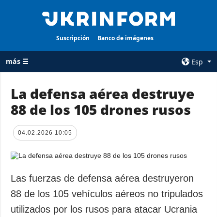
Suscripción
Banco de imágenes
más ☰
Esp
×
La defensa aérea destruye
88 de los 105 drones rusos
TODAS LAS
AGENCIA
CATEGORÍAS
sobre la agencia
04.02.2026 10:05
Guerra
contacto
Reconstrucción
condiciones de
de Ucrania
suscripción
Política
Las fuerzas de defensa aérea destruyeron
servicios
Economía
88 de los 105 vehículos aéreos no tripulados
Política de
privacidad y
Defensa
utilizados por los rusos para atacar Ucrania
protección de