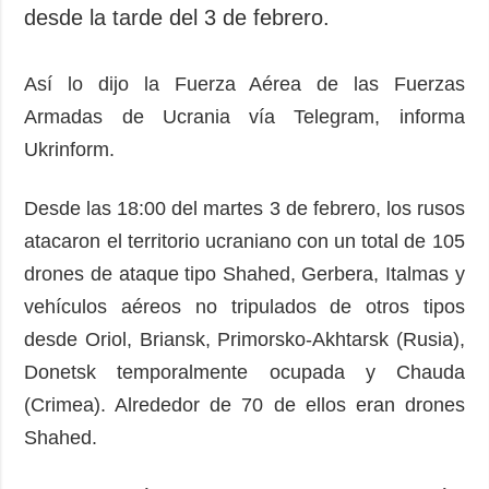
Sociedad y
desde la tarde del 3 de febrero.
datos personales
Cultura
Deportes
Así lo dijo la Fuerza Aérea de las Fuerzas
Crimen
Armadas de Ucrania vía Telegram, informa
Desastres y
Ukrinform.
emergencias
Desde las 18:00 del martes 3 de febrero, los rusos
ADICIONAL
SERVICIOS
atacaron el territorio ucraniano con un total de 105
Podcasts
Suscripción
drones de ataque tipo Shahed, Gerbera, Italmas y
Publicaciones
Banco de
imágenes
vehículos aéreos no tripulados de otros tipos
Entrevistas
desde Oriol, Briansk, Primorsko-Akhtarsk (Rusia),
Fotos
Donetsk temporalmente ocupada y Chauda
Video
(Crimea). Alrededor de 70 de ellos eran drones
Releases
Shahed.