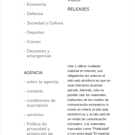
Economía
RELEASES
Defensa
Sociedad y Cultura
Deportes
Crimen
Desastres y
emergencias
citar y utilizar cualquier
material en Internet, son
AGENCIA
obligatorios los enlaces al
sitio web ukrinform.es que no
sobre la agencia
sean inferiores al primer
párrafo. Además, sólo es
contacto
posible citar los materiales
condiciones de
traducidos de los medios de
suscripción
comunicación extranjeros si
existe un enlace al sitio web
servicios
ukrinform.es y al sitio web de
un medio de comunicación
Política de
extranjero. Los materiales
privacidad y
marcados como "Publicidad"
protección de
o con aviso legal "El material