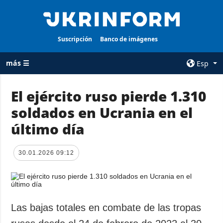
Suscripción
Banco de imágenes
más ☰
Esp
×
El ejército ruso pierde 1.310
soldados en Ucrania en el
TODAS LAS
AGENCIA
CATEGORÍAS
último día
sobre la agencia
Guerra
contacto
Reconstrucción
30.01.2026 09:12
condiciones de
de Ucrania
suscripción
Política
servicios
Economía
Política de
Las bajas totales en combate de las tropas
privacidad y
Defensa
protección de