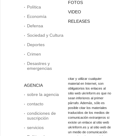
FOTOS
Política
VIDEO
Economía
RELEASES
Defensa
Sociedad y Cultura
Deportes
Crimen
Desastres y
emergencias
citar y utilizar cualquier
material en Internet, son
AGENCIA
obligatorios los enlaces al
sitio web ukrinform.es que no
sobre la agencia
sean inferiores al primer
párrafo. Además, sólo es
contacto
posible citar los materiales
condiciones de
traducidos de los medios de
suscripción
comunicación extranjeros si
existe un enlace al sitio web
servicios
ukrinform.es y al sitio web de
un medio de comunicación