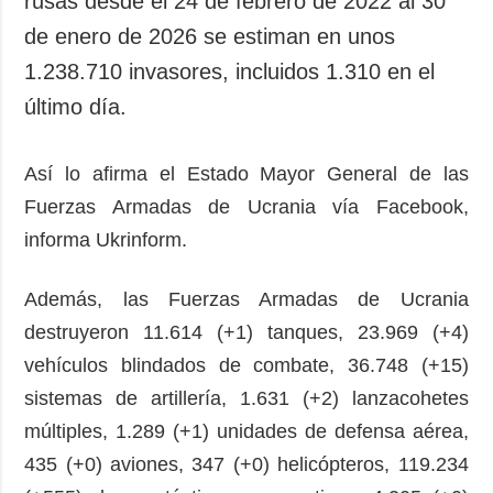
rusas desde el 24 de febrero de 2022 al 30
Sociedad y
datos personales
de enero de 2026 se estiman en unos
Cultura
1.238.710 invasores, incluidos 1.310 en el
Deportes
último día.
Crimen
Desastres y
emergencias
Así lo afirma el Estado Mayor General de las
Fuerzas Armadas de Ucrania vía Facebook,
ADICIONAL
SERVICIOS
informa Ukrinform.
Podcasts
Suscripción
Publicaciones
Banco de
Además, las Fuerzas Armadas de Ucrania
imágenes
Entrevistas
destruyeron 11.614 (+1) tanques, 23.969 (+4)
Fotos
vehículos blindados de combate, 36.748 (+15)
Video
sistemas de artillería, 1.631 (+2) lanzacohetes
Releases
múltiples, 1.289 (+1) unidades de defensa aérea,
435 (+0) aviones, 347 (+0) helicópteros, 119.234