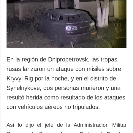
Sociedad y
datos personales
Cultura
Deportes
Crimen
Desastres y
emergencias
ADICIONAL
SERVICIOS
En la región de Dnipropetrovsk, las tropas
Podcasts
Suscripción
rusas lanzaron un ataque con misiles sobre
Publicaciones
Banco de
Kryvyi Rig por la noche, y en el distrito de
imágenes
Entrevistas
Synelnykove, dos personas murieron y una
Fotos
resultó herida como resultado de los ataques
Video
con vehículos aéreos no tripulados.
Releases
Así lo dijo el jefe de la Administración Militar