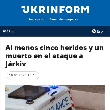
Suscripción
Banco de imágenes
más ☰
Esp
×
Al menos cinco heridos y un
muerto en el ataque a
TODAS LAS
AGENCIA
CATEGORÍAS
Járkiv
sobre la agencia
Guerra
contacto
Reconstrucción
19.01.2026 16:40
condiciones de
de Ucrania
suscripción
Política
servicios
Economía
Política de
privacidad y
Defensa
protección de