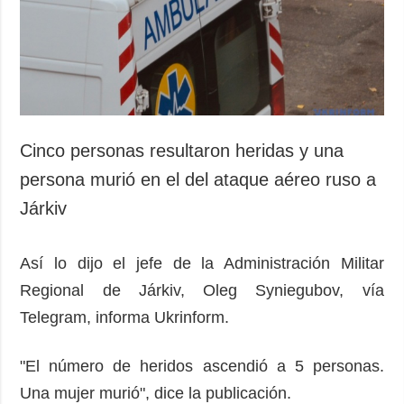
Sociedad y
datos personales
Cultura
Deportes
Crimen
Desastres y
emergencias
Cinco personas resultaron heridas y una
ADICIONAL
SERVICIOS
persona murió en el del ataque aéreo ruso a
Podcasts
Suscripción
Járkiv
Publicaciones
Banco de
imágenes
Entrevistas
Así lo dijo el jefe de la Administración Militar
Fotos
Regional de Járkiv, Oleg Syniegubov, vía
Video
Telegram, informa Ukrinform.
Releases
"El número de heridos ascendió a 5 personas.
Una mujer murió", dice la publicación.