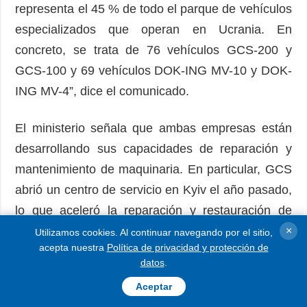
representa el 45 % de todo el parque de vehículos
especializados que operan en Ucrania. En
concreto, se trata de 76 vehículos GCS-200 y
GCS-100 y 69 vehículos DOK-ING MV-10 y DOK-
ING MV-4”, dice el comunicado.
El ministerio señala que ambas empresas están
desarrollando sus capacidades de reparación y
mantenimiento de maquinaria. En particular, GCS
abrió un centro de servicio en Kyiv el año pasado,
lo que aceleró la reparación y restauración de
vehículos y realizó más de cien salidas
×
Utilizamos cookies. Al continuar navegando por el sitio,
acepta nuestra
Política de privacidad y protección de
directamente a los campos.
datos
.
Aceptar
La empresa DOK-ING, junto con su socio local