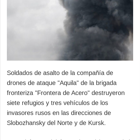
Sociedad y
datos personales
Cultura
Deportes
Crimen
Desastres y
emergencias
ADICIONAL
SERVICIOS
Podcasts
Suscripción
Soldados de asalto de la compañía de
Publicaciones
Banco de
drones de ataque "Aquila" de la brigada
imágenes
Entrevistas
fronteriza "Frontera de Acero" destruyeron
Fotos
siete refugios y tres vehículos de los
Video
invasores rusos en las direcciones de
Releases
Slobozhansky del Norte y de Kursk.