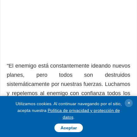
"El enemigo está constantemente ideando nuevos
planes, pero todos son destruidos
sistemáticamente por nuestras fuerzas. Luchamos
y repelemos al enemigo con confianza todos los
días", enfatizó las Fuerzas de Asalto
×
Utilizamos cookies. Al continuar navegando por el sitio,
acepta nuestra
Política de privacidad y protección de
Aerotransportado.
datos
.
Foto ilustrativa: Servicio Estatal de Fronteras
Aceptar