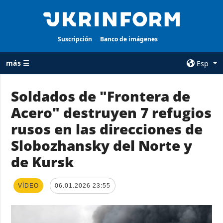
Suscripción
Banco de imágenes
más ☰
Esp
×
Soldados de "Frontera de
Acero" destruyen 7 refugios
TODAS LAS
AGENCIA
CATEGORÍAS
rusos en las direcciones de
sobre la agencia
Guerra
Slobozhansky del Norte y
contacto
Reconstrucción
de Kursk
condiciones de
de Ucrania
suscripción
Política
servicios
VÍDEO
06.01.2026 23:55
Economía
Política de
privacidad y
Defensa
protección de