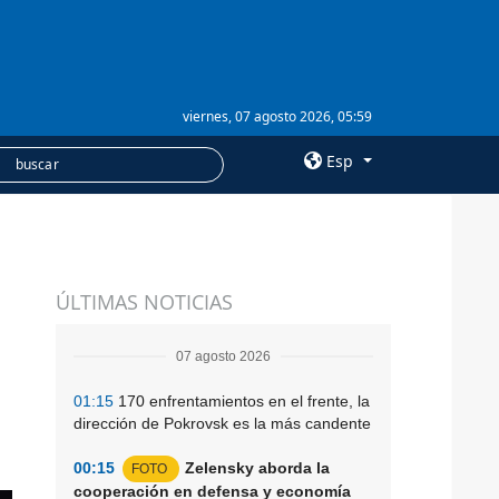
viernes, 07 agosto 2026, 05:59
Esp
×
SERVICIOS
ÚLTIMAS NOTICIAS
Suscripción
Banco de imágenes
07 agosto 2026
01:15
170 enfrentamientos en el frente, la
dirección de Pokrovsk es la más candente
00:15
Zelensky aborda la
FOTO
cooperación en defensa y economía