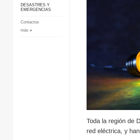
p
Defensa
DESASTRES Y
p
EMERGENCIAS
Sociedad y Cultura
Deportes
Contactos
más
»
Crimen
Desastres y emergencias
Toda la región de D
red eléctrica, y 