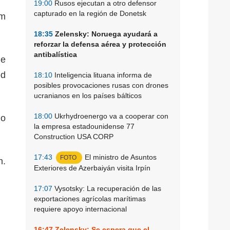
19:00
Rusos ejecutan a otro defensor
capturado en la región de Donetsk
ym
18:35
Zelensky: Noruega ayudará a
reforzar la defensa aérea y protección
antibalística
de
ed
18:10
Inteligencia lituana informa de
posibles provocaciones rusas con drones
ucranianos en los países bálticos
18:00
Ukrhydroenergo va a cooperar con
do
la empresa estadounidense 77
Construction USA CORP
17:43
El ministro de Asuntos
FOTO
n.
Exteriores de Azerbaiyán visita Irpín
17:07
Vysotsky: La recuperación de las
exportaciones agrícolas marítimas
requiere apoyo internacional
16:47
Zelensky: Se espera que el