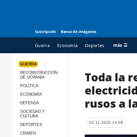
Suscripción
Banco de imágenes
más ☰
Guerra
Economía
Deportes
GUERRA
Toda la r
RECONSTRUCCIÓN
TODAS LAS
A
DE UCRANIA
CATEGORÍAS
s
electrici
POLÍTICA
Guerra
c
ECONOMÍA
rusos a l
Reconstrucción de
DEFENSA
c
Ucrania
s
SOCIEDAD Y
CULTURA
Política
s
02.11.2025 14:08
DEPORTES
Economía
P
CRIMEN