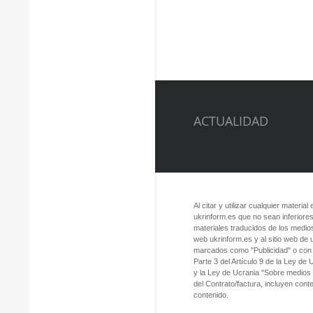
ACTUALIDAD
Al citar y utilizar cualquier material
ukrinform.es que no sean inferiores
materiales traducidos de los medios
web ukrinform.es y al sitio web de
marcados como "Publicidad" o con a
Parte 3 del Artículo 9 de la Ley de
y la Ley de Ucrania "Sobre medios
del Contrato/factura, incluyen con
contenido.