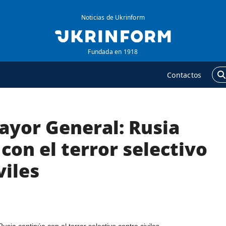
Noticias de Ukrinform
Fundada en 1918
Contactos
ayor General: Rusia
GENCIA
ADICIONAL
obre la agencia
Podcasts
con el terror selectivo
ontacto
Publicaciones
viles
ondiciones de
Entrevistas
uscripción
Fotos
ervicios
Video
olítica de privacidad y
Releases