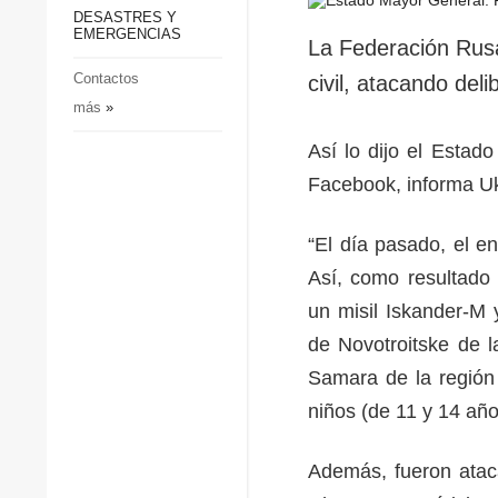
p
Defensa
DESASTRES Y
p
EMERGENCIAS
Sociedad y Cultura
La Federación Rusa 
Deportes
Contactos
civil, atacando deli
más
»
Crimen
Desastres y emergencias
Así lo dijo el Esta
Facebook, informa Uk
“El día pasado, el e
Así, como resultado
un misil Iskander-M 
de Novotroitske de la
Samara de la región 
niños (de 11 y 14 año
Además, fueron atac