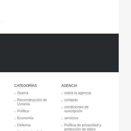
CATEGORÍAS
AGENCIA
Guerra
sobre la agencia
Reconstrucción de
contacto
Ucrania
condiciones de
Política
suscripción
Economía
servicios
Defensa
Política de privacidad y
protección de datos