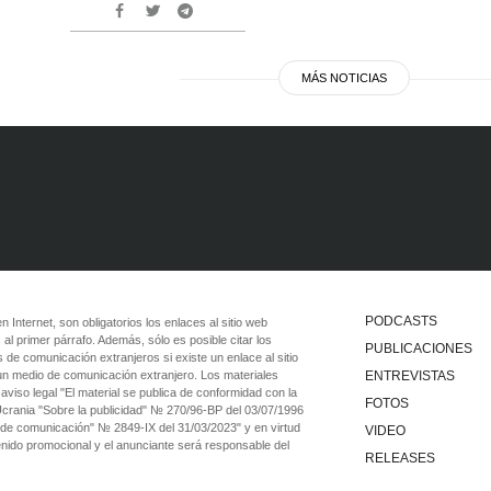
MÁS NOTICIAS
PODCASTS
 en Internet, son obligatorios los enlaces al sitio web
 al primer párrafo. Además, sólo es posible citar los
PUBLICACIONES
 de comunicación extranjeros si existe un enlace al sitio
 un medio de comunicación extranjero. Los materiales
ENTREVISTAS
viso legal "El material se publica de conformidad con la
FOTOS
 Ucrania "Sobre la publicidad" № 270/96-ВР del 03/07/1996
 de comunicación" № 2849-IX del 31/03/2023" y en virtud
VIDEO
tenido promocional y el anunciante será responsable del
RELEASES