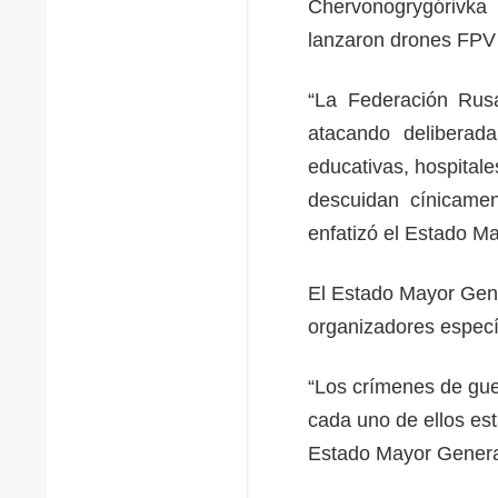
Chervonogrygórivka 
lanzaron drones FPV y
“La Federación Rusa 
atacando deliberadam
educativas, hospitale
descuidan cínicamen
enfatizó el Estado M
El Estado Mayor Gene
organizadores especí
“Los crímenes de gue
cada uno de ellos esta
Estado Mayor Genera