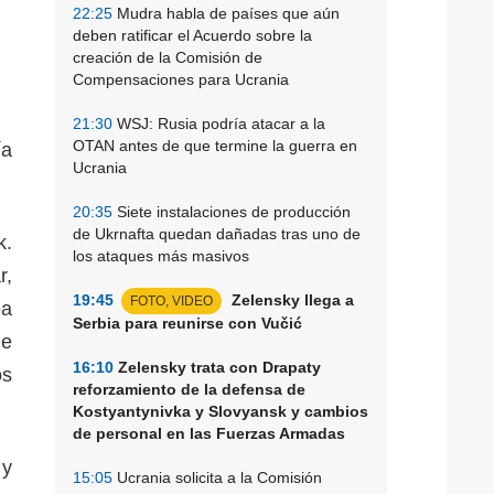
22:25
Mudra habla de países que aún
deben ratificar el Acuerdo sobre la
creación de la Comisión de
Compensaciones para Ucrania
21:30
WSJ: Rusia podría atacar a la
OTAN antes de que termine la guerra en
ía
Ucrania
20:35
Siete instalaciones de producción
de Ukrnafta quedan dañadas tras uno de
k.
los ataques más masivos
r,
19:45
Zelensky llega a
FOTO, VIDEO
ea
Serbia para reunirse con Vučić
de
16:10
Zelensky trata con Drapaty
os
reforzamiento de la defensa de
Kostyantynivka y Slovyansk y cambios
de personal en las Fuerzas Armadas
 y
15:05
Ucrania solicita a la Comisión