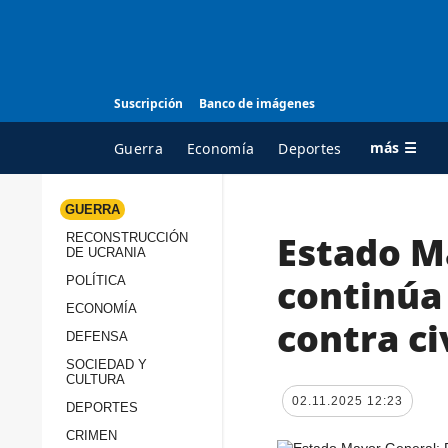
Suscripción
Banco de imágenes
más ☰
Guerra
Economía
Deportes
GUERRA
Estado M
RECONSTRUCCIÓN
TODAS LAS
A
DE UCRANIA
CATEGORÍAS
s
continúa 
POLÍTICA
Guerra
c
ECONOMÍA
contra ci
Reconstrucción de
DEFENSA
c
Ucrania
s
SOCIEDAD Y
CULTURA
Política
s
02.11.2025 12:23
DEPORTES
Economía
P
CRIMEN