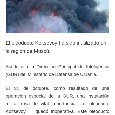
Sociedad y
datos personales
Cultura
Deportes
Crimen
Desastres y
emergencias
El oleoducto Koltsevoy ha sido inutilizado en
ADICIONAL
SERVICIOS
la región de Moscú.
Podcasts
Suscripción
Publicaciones
Banco de
Así lo dijo la Dirección Principal de Inteligencia
imágenes
Entrevistas
(GUR) del Ministerio de Defensa de Ucrania.
Fotos
El 31 de octubre, como resultado de una
Video
operación especial de la GUR, una instalación
Releases
militar rusa de vital importancia —el oleoducto
Koltsevoy — quedó inoperativa. Este oleoducto