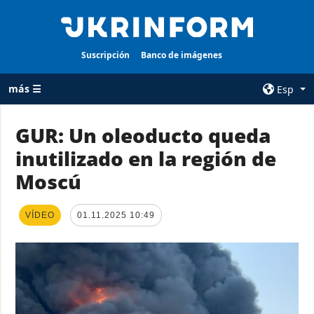
Suscripción
Banco de imágenes
más ☰
Esp
×
GUR: Un oleoducto queda
inutilizado en la región de
TODAS LAS
AGENCIA
CATEGORÍAS
Moscú
sobre la agencia
Guerra
contacto
Reconstrucción
VÍDEO
01.11.2025 10:49
condiciones de
de Ucrania
suscripción
Política
servicios
Economía
Política de
privacidad y
Defensa
protección de