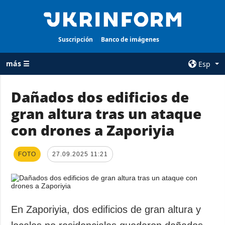
Suscripción
Banco de imágenes
más ☰
Esp
×
Dañados dos edificios de
gran altura tras un ataque
TODAS LAS
AGENCIA
CATEGORÍAS
con drones a Zaporiyia
sobre la agencia
Guerra
contacto
Reconstrucción
FOTO
27.09.2025 11:21
condiciones de
de Ucrania
suscripción
Política
servicios
Economía
Política de
En Zaporiyia, dos edificios de gran altura y
privacidad y
Defensa
protección de