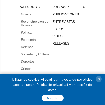
CATEGORÍAS
PODCASTS
Al
Guerra
PUBLICACIONES
Reconstrucción de
ENTREVISTAS
Ucrania
FOTOS
Política
VIDEO
Economía
RELEASES
Defensa
Sociedad y Cultura
Deportes
Crimen
Desastres y
×
Utilizamos cookies. Al continuar navegando por el sitio,
emergencias
acepta nuestra
Política de privacidad y protección de
citar y utilizar cualquier
datos
.
material en Internet, son
AGENCIA
obligatorios los enlaces al
Aceptar
sitio web ukrinform.es que no
sobre la agencia
sean inferiores al primer