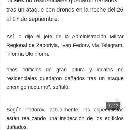
locales no residenciales quedaron dañados
Sociedad y
datos personales
tras un ataque con drones en la noche del 26
Cultura
al 27 de septiembre.
Deportes
Crimen
Así lo dijo el jefe de la Administración Militar
Desastres y
emergencias
Regional de Zaporiyia, Ivan Fedorv, vía Telegram,
informa Ukrinform.
ADICIONAL
SERVICIOS
Podcasts
Suscripción
“Dos edificios de gran altura y locales no
Publicaciones
Banco de
residenciales quedaron dañados tras un ataque
imágenes
Entrevistas
enemigo nocturno”, señaló.
Fotos
Video
1 / 12
Según Fedorov, actualmente, los especialistas
Releases
están realizando una inspección de los edificios
dañados.