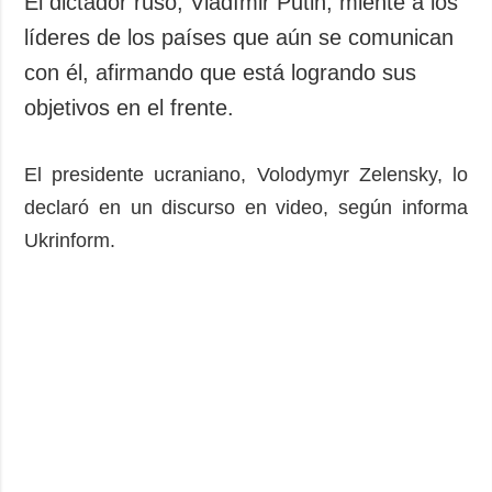
El dictador ruso, Vladímir Putin, miente a los
Sociedad y
datos personales
líderes de los países que aún se comunican
Cultura
con él, afirmando que está logrando sus
Deportes
objetivos en el frente.
Crimen
Desastres y
emergencias
El presidente ucraniano, Volodymyr Zelensky, lo
declaró en un discurso en video, según informa
ADICIONAL
SERVICIOS
Ukrinform.
Podcasts
Suscripción
Publicaciones
Banco de
imágenes
Entrevistas
Fotos
Video
Releases