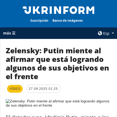
Suscripción
Banco de imágenes
más ☰
Esp
×
Zelensky: Putin miente al
afirmar que está logrando
TODAS LAS
AGENCIA
CATEGORÍAS
algunos de sus objetivos en
sobre la agencia
Guerra
el frente
contacto
Reconstrucción
condiciones de
de Ucrania
suscripción
VÍDEO
27.09.2025 01:25
Política
servicios
Economía
Política de
privacidad y
Defensa
protección de