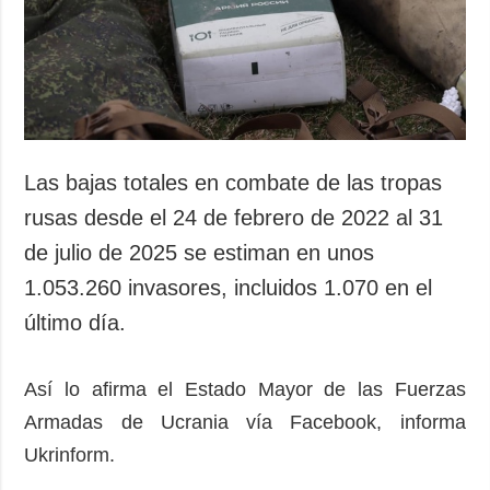
Sociedad y
datos personales
Cultura
Deportes
Crimen
Desastres y
emergencias
Las bajas totales en combate de las tropas
ADICIONAL
SERVICIOS
rusas desde el 24 de febrero de 2022 al 31
Podcasts
Suscripción
de julio de 2025 se estiman en unos
Publicaciones
Banco de
1.053.260 invasores, incluidos 1.070 en el
imágenes
Entrevistas
último día.
Fotos
Video
Así lo afirma el Estado Mayor de las Fuerzas
Releases
Armadas de Ucrania vía Facebook, informa
Ukrinform.