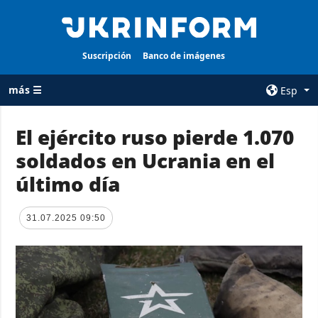
Suscripción
Banco de imágenes
más ☰
Esp
×
El ejército ruso pierde 1.070
soldados en Ucrania en el
TODAS LAS
AGENCIA
CATEGORÍAS
último día
sobre la agencia
Guerra
contacto
Reconstrucción
31.07.2025 09:50
condiciones de
de Ucrania
suscripción
Política
servicios
Economía
Política de
privacidad y
Defensa
protección de