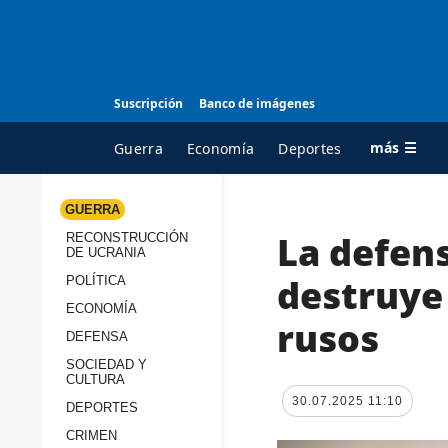
Suscripción
Banco de imágenes
más ☰
Guerra
Economía
Deportes
GUERRA
La defen
RECONSTRUCCIÓN
TODAS LAS
A
DE UCRANIA
CATEGORÍAS
s
destruye 
POLÍTICA
Guerra
c
ECONOMÍA
rusos
Reconstrucción de
DEFENSA
c
Ucrania
s
SOCIEDAD Y
CULTURA
Política
s
30.07.2025 11:10
DEPORTES
Economía
P
CRIMEN