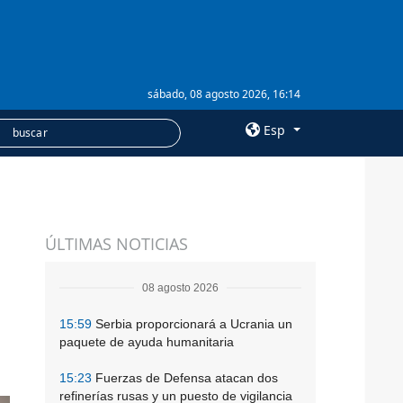
sábado, 08 agosto 2026, 16:14
Esp
×
SERVICIOS
ÚLTIMAS NOTICIAS
Suscripción
Banco de imágenes
08 agosto 2026
15:59
Serbia proporcionará a Ucrania un
paquete de ayuda humanitaria
15:23
Fuerzas de Defensa atacan dos
refinerías rusas y un puesto de vigilancia