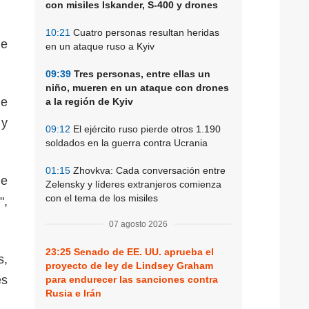
con misiles Iskander, S-400 y drones
10:21
Cuatro personas resultan heridas
de
en un ataque ruso a Kyiv
09:39
Tres personas, entre ellas un
niño, mueren en un ataque con drones
ue
a la región de Kyiv
 y
09:12
El ejército ruso pierde otros 1.190
soldados en la guerra contra Ucrania
01:15
Zhovkva: Cada conversación entre
de
Zelensky y líderes extranjeros comienza
con el tema de los misiles
",
07 agosto 2026
23:25
Senado de EE. UU. aprueba el
s,
proyecto de ley de Lindsey Graham
es
para endurecer las sanciones contra
Rusia e Irán