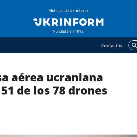
Noticias de Ukrinform
Fundada en 1918
Contactos
sa aérea ucraniana
GENCIA
ADICIONAL
obre la agencia
Podcasts
51 de los 78 drones
ontacto
Publicaciones
ondiciones de
Entrevistas
uscripción
Fotos
ervicios
Video
olítica de privacidad y
Releases