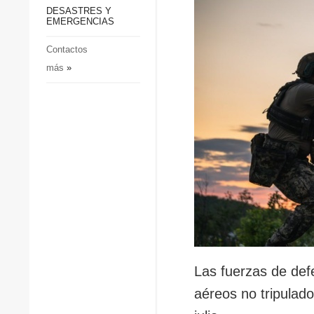
p
Defensa
DESASTRES Y
p
EMERGENCIAS
Sociedad y Cultura
Deportes
Contactos
más
»
Crimen
Desastres y emergencias
Las fuerzas de def
aéreos no tripulado