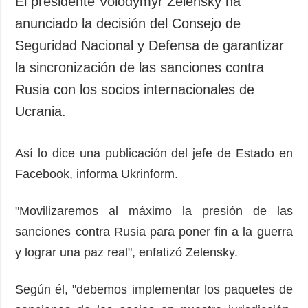
El presidente Volodymyr Zelensky ha
Sociedad y
datos personales
anunciado la decisión del Consejo de
Cultura
Seguridad Nacional y Defensa de garantizar
Deportes
la sincronización de las sanciones contra
Crimen
Rusia con los socios internacionales de
Desastres y
emergencias
Ucrania.
ADICIONAL
SERVICIOS
Así lo dice una publicación del jefe de Estado en
Podcasts
Suscripción
Facebook, informa Ukrinform.
Publicaciones
Banco de
imágenes
Entrevistas
"Movilizaremos al máximo la presión de las
Fotos
sanciones contra Rusia para poner fin a la guerra
Video
y lograr una paz real", enfatizó Zelensky.
Releases
Según él, "debemos implementar los paquetes de