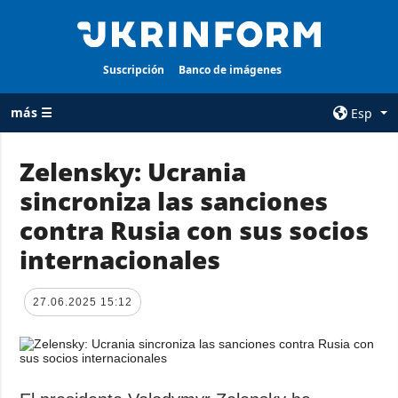
Suscripción
Banco de imágenes
más ☰
Esp
×
Zelensky: Ucrania
sincroniza las sanciones
TODAS LAS
AGENCIA
CATEGORÍAS
contra Rusia con sus socios
sobre la agencia
Guerra
internacionales
contacto
Reconstrucción
condiciones de
de Ucrania
suscripción
27.06.2025 15:12
Política
servicios
Economía
Política de
privacidad y
Defensa
protección de