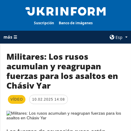
Suscripción
Banco de imágenes
más ☰
Esp
×
Militares: Los rusos
acumulan y reagrupan
TODAS LAS
AGENCIA
CATEGORÍAS
fuerzas para los asaltos en
sobre la agencia
Guerra
Chásiv Yar
contacto
Reconstrucción
condiciones de
de Ucrania
suscripción
VÍDEO
10.02.2025 14:08
Política
servicios
Economía
Política de
privacidad y
Defensa
protección de