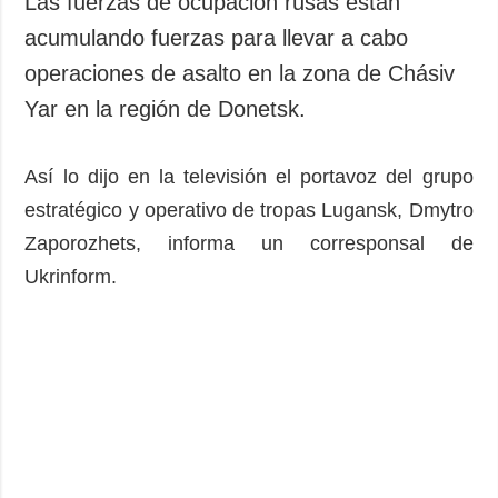
Las fuerzas de ocupación rusas están
Sociedad y
datos personales
acumulando fuerzas para llevar a cabo
Cultura
operaciones de asalto en la zona de Chásiv
Deportes
Yar en la región de Donetsk.
Crimen
Desastres y
emergencias
Así lo dijo en la televisión el portavoz del grupo
estratégico y operativo de tropas Lugansk, Dmytro
ADICIONAL
SERVICIOS
Zaporozhets, informa un corresponsal de
Podcasts
Suscripción
Ukrinform.
Publicaciones
Banco de
imágenes
Entrevistas
Fotos
Video
Releases