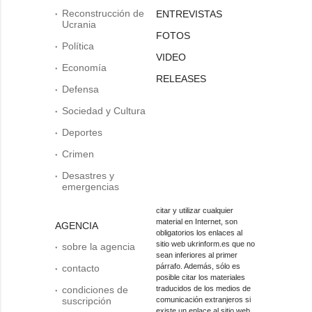
Reconstrucción de
ENTREVISTAS
Ucrania
FOTOS
Política
VIDEO
Economía
RELEASES
Defensa
Sociedad y Cultura
Deportes
Crimen
Desastres y
emergencias
citar y utilizar cualquier
material en Internet, son
AGENCIA
obligatorios los enlaces al
sitio web ukrinform.es que no
sobre la agencia
sean inferiores al primer
párrafo. Además, sólo es
contacto
posible citar los materiales
condiciones de
traducidos de los medios de
suscripción
comunicación extranjeros si
existe un enlace al sitio web