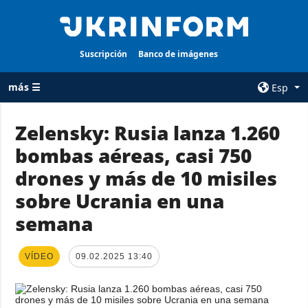
Suscripción
Banco de imágenes
más ☰
Esp
×
Zelensky: Rusia lanza 1.260
bombas aéreas, casi 750
TODAS LAS
AGENCIA
CATEGORÍAS
drones y más de 10 misiles
sobre la agencia
Guerra
sobre Ucrania en una
contacto
Reconstrucción
semana
condiciones de
de Ucrania
suscripción
Política
servicios
VÍDEO
09.02.2025 13:40
Economía
Política de
privacidad y
Defensa
protección de