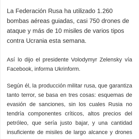
Sociedad y
datos personales
Cultura
La Federación Rusa ha utilizado 1.260
Deportes
bombas aéreas guiadas, casi 750 drones de
Crimen
ataque y más de 10 misiles de varios tipos
Desastres y
contra Ucrania esta semana.
emergencias
Así lo dijo el presidente Volodymyr Zelensky vía
ADICIONAL
SERVICIOS
Facebook, informa Ukrinform.
Podcasts
Suscripción
Publicaciones
Banco de
Según él, la producción militar rusa, que garantiza
imágenes
Entrevistas
tanto terror, se basa en tres cosas: esquemas de
Fotos
evasión de sanciones, sin los cuales Rusia no
Video
tendría componentes críticos, altos precios del
Releases
petróleo, que sería justo bajar, y una cantidad
insuficiente de misiles de largo alcance y drones