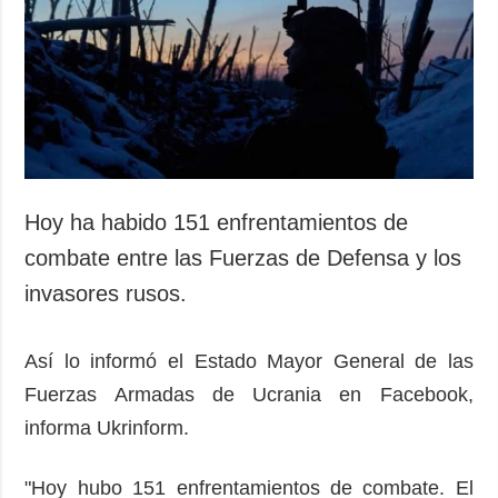
Sociedad y
datos personales
Cultura
Deportes
Crimen
Desastres y
emergencias
ADICIONAL
SERVICIOS
Hoy ha habido 151 enfrentamientos de
Podcasts
Suscripción
combate entre las Fuerzas de Defensa y los
Publicaciones
Banco de
invasores rusos.
imágenes
Entrevistas
Fotos
Así lo informó el Estado Mayor General de las
Video
Fuerzas Armadas de Ucrania en Facebook,
Releases
informa Ukrinform.
"Hoy hubo 151 enfrentamientos de combate. El