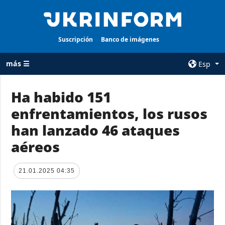
Suscripción
Banco de imágenes
más ☰
Esp
×
Ha habido 151
enfrentamientos, los rusos
TODAS LAS
AGENCIA
CATEGORÍAS
han lanzado 46 ataques
sobre la agencia
Guerra
aéreos
contacto
Reconstrucción
condiciones de
de Ucrania
suscripción
21.01.2025 04:35
Política
servicios
Economía
Política de
privacidad y
Defensa
protección de