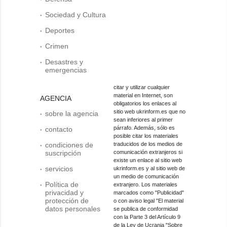
Sociedad y Cultura
Deportes
Crimen
Desastres y
emergencias
citar y utilizar cualquier
material en Internet, son
AGENCIA
obligatorios los enlaces al
sitio web ukrinform.es que no
sobre la agencia
sean inferiores al primer
párrafo. Además, sólo es
contacto
posible citar los materiales
condiciones de
traducidos de los medios de
suscripción
comunicación extranjeros si
existe un enlace al sitio web
servicios
ukrinform.es y al sitio web de
un medio de comunicación
Política de
extranjero. Los materiales
privacidad y
marcados como "Publicidad"
protección de
o con aviso legal "El material
datos personales
se publica de conformidad
con la Parte 3 del Artículo 9
de la Ley de Ucrania "Sobre