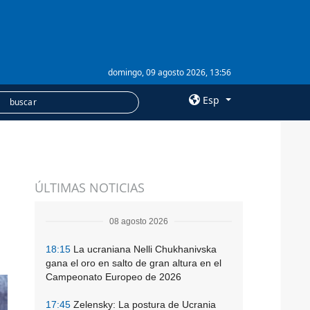
domingo, 09 agosto 2026, 13:56
Esp
×
SERVICIOS
ÚLTIMAS NOTICIAS
Suscripción
Banco de imágenes
08 agosto 2026
18:15
La ucraniana Nelli Chukhanivska
gana el oro en salto de gran altura en el
Campeonato Europeo de 2026
17:45
Zelensky: La postura de Ucrania