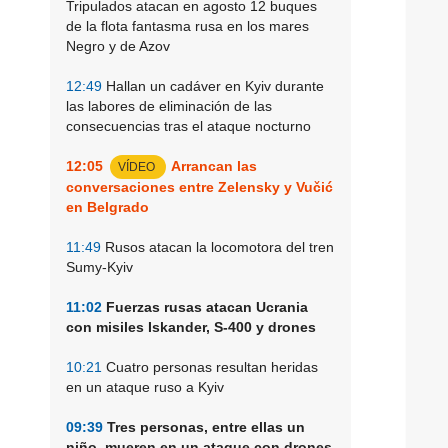
Tripulados atacan en agosto 12 buques
de la flota fantasma rusa en los mares
Negro y de Azov
12:49
Hallan un cadáver en Kyiv durante
las labores de eliminación de las
consecuencias tras el ataque nocturno
12:05
Arrancan las
VÍDEO
conversaciones entre Zelensky y Vučić
en Belgrado
11:49
Rusos atacan la locomotora del tren
Sumy-Kyiv
11:02
Fuerzas rusas atacan Ucrania
con misiles Iskander, S-400 y drones
10:21
Cuatro personas resultan heridas
en un ataque ruso a Kyiv
09:39
Tres personas, entre ellas un
niño, mueren en un ataque con drones