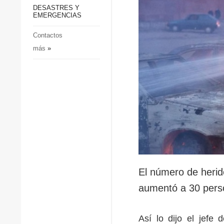
p
Defensa
DESASTRES Y
p
EMERGENCIAS
Sociedad y Cultura
Deportes
Contactos
más
»
Crimen
Desastres y emergencias
El número de herid
aumentó a 30 pers
Así lo dijo el jefe 