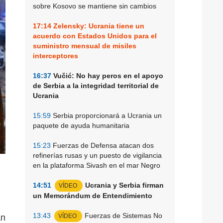
sobre Kosovo se mantiene sin cambios
17:14
Zelensky: Ucrania tiene un
acuerdo con Estados Unidos para el
suministro mensual de misiles
interceptores
16:37
Vučić: No hay peros en el apoyo
de Serbia a la integridad territorial de
Ucrania
15:59
Serbia proporcionará a Ucrania un
paquete de ayuda humanitaria
15:23
Fuerzas de Defensa atacan dos
refinerías rusas y un puesto de vigilancia
en la plataforma Sivash en el mar Negro
14:51
Ucrania y Serbia firman
VÍDEO
un Memorándum de Entendimiento
13:43
Fuerzas de Sistemas No
an
VÍDEO