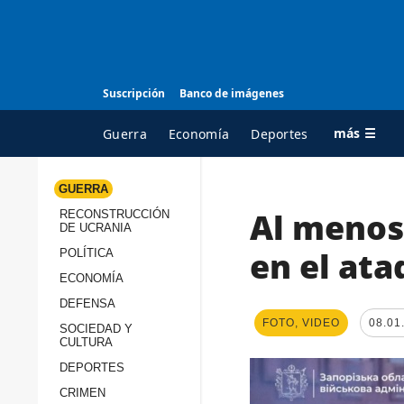
Suscripción
Banco de imágenes
más ☰
Guerra
Economía
Deportes
GUERRA
Al menos
RECONSTRUCCIÓN
TODAS LAS
A
DE UCRANIA
CATEGORÍAS
s
en el ata
POLÍTICA
Guerra
c
ECONOMÍA
Reconstrucción de
DEFENSA
c
Ucrania
FOTO, VIDEO
08.01
s
SOCIEDAD Y
CULTURA
Política
s
DEPORTES
Economía
P
CRIMEN