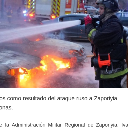
rotección de datos
ersonales
os como resultado del ataque ruso a Zaporiyia
onas.
de la Administración Militar Regional de Zaporiyia, Iv