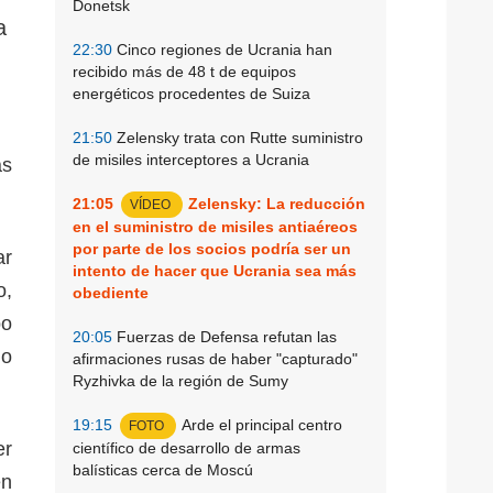
Donetsk
a
22:30
Cinco regiones de Ucrania han
recibido más de 48 t de equipos
energéticos procedentes de Suiza
21:50
Zelensky trata con Rutte suministro
de misiles interceptores a Ucrania
as
21:05
Zelensky: La reducción
VÍDEO
en el suministro de misiles antiaéreos
por parte de los socios podría ser un
ar
intento de hacer que Ucrania sea más
o,
obediente
po
20:05
Fuerzas de Defensa refutan las
jo
afirmaciones rusas de haber "capturado"
Ryzhivka de la región de Sumy
19:15
Arde el principal centro
FOTO
er
científico de desarrollo de armas
balísticas cerca de Moscú
en