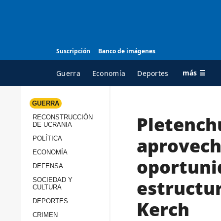
Suscripción
Banco de imágenes
más ☰
Guerra
Economía
Deportes
GUERRA
Pletench
RECONSTRUCCIÓN
TODAS LAS
A
DE UCRANIA
CATEGORÍAS
s
aprovech
POLÍTICA
Guerra
c
ECONOMÍA
oportuni
Reconstrucción de
DEFENSA
c
Ucrania
s
estructur
SOCIEDAD Y
CULTURA
Política
s
Kerch
DEPORTES
Economía
P
CRIMEN