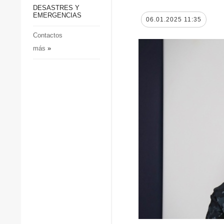
p
Defensa
DESASTRES Y
p
EMERGENCIAS
Sociedad y Cultura
06.01.2025 11:35
Deportes
Contactos
más
»
Crimen
Desastres y emergencias