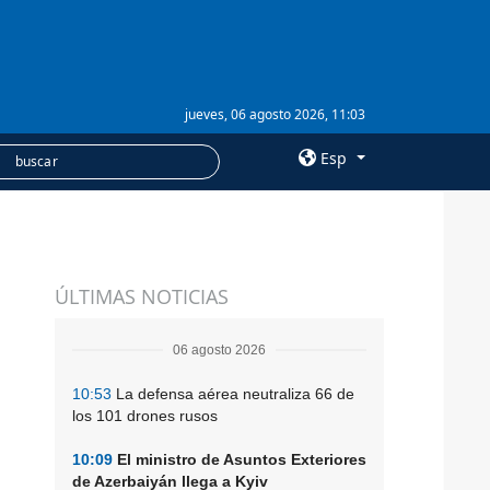
jueves, 06 agosto 2026, 11:03
Esp
×
SERVICIOS
ÚLTIMAS NOTICIAS
Suscripción
Banco de imágenes
06 agosto 2026
10:53
La defensa aérea neutraliza 66 de
los 101 drones rusos
10:09
El ministro de Asuntos Exteriores
de Azerbaiyán llega a Kyiv