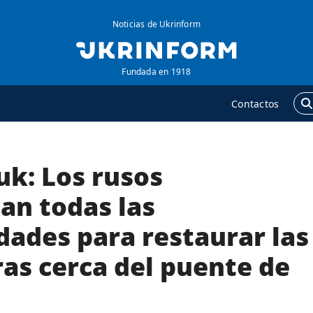
Noticias de Ukrinform
Fundada en 1918
Contactos
uk: Los rusos
GENCIA
ADICIONAL
obre la agencia
Podcasts
an todas las
ontacto
Publicaciones
dades para restaurar las
ondiciones de
Entrevistas
uscripción
as cerca del puente de
Fotos
ervicios
Video
olítica de privacidad y
Releases