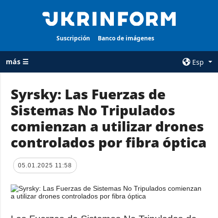
Suscripción
Banco de imágenes
más ☰
Esp
×
Syrsky: Las Fuerzas de
Sistemas No Tripulados
TODAS LAS
AGENCIA
CATEGORÍAS
comienzan a utilizar drones
sobre la agencia
Guerra
controlados por fibra óptica
contacto
Reconstrucción
condiciones de
de Ucrania
suscripción
05.01.2025 11:58
Política
servicios
Economía
Política de
privacidad y
Defensa
protección de