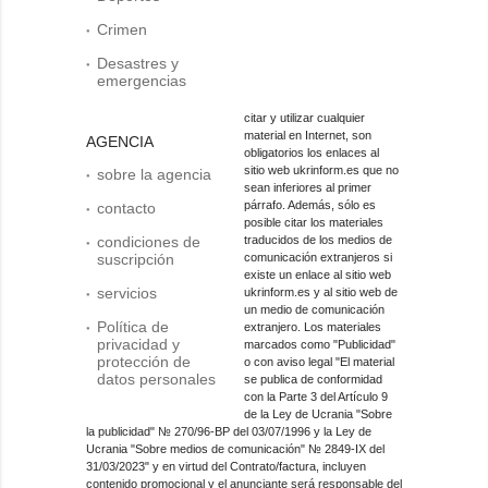
Crimen
Desastres y
emergencias
citar y utilizar cualquier
material en Internet, son
AGENCIA
obligatorios los enlaces al
sitio web ukrinform.es que no
sobre la agencia
sean inferiores al primer
párrafo. Además, sólo es
contacto
posible citar los materiales
condiciones de
traducidos de los medios de
suscripción
comunicación extranjeros si
existe un enlace al sitio web
servicios
ukrinform.es y al sitio web de
un medio de comunicación
Política de
extranjero. Los materiales
privacidad y
marcados como "Publicidad"
protección de
o con aviso legal "El material
datos personales
se publica de conformidad
con la Parte 3 del Artículo 9
de la Ley de Ucrania "Sobre
la publicidad" № 270/96-ВР del 03/07/1996 y la Ley de
Ucrania "Sobre medios de comunicación" № 2849-IX del
31/03/2023" y en virtud del Contrato/factura, incluyen
contenido promocional y el anunciante será responsable del