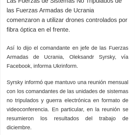
Las Fuerzas de Sistemas No Tripulados de
Sociedad y
datos personales
las Fuerzas Armadas de Ucrania
Cultura
comenzaron a utilizar drones controlados por
Deportes
fibra óptica en el frente.
Crimen
Desastres y
emergencias
Así lo dijo el comandante en jefe de las Fuerzas
Armadas de Ucrania, Oleksandr Syrsky, vía
ADICIONAL
SERVICIOS
Facebook, informa Ukrinform.
Podcasts
Suscripción
Publicaciones
Banco de
Syrsky informó que mantuvo una reunión mensual
imágenes
Entrevistas
con los comandantes de las unidades de sistemas
Fotos
no tripulados y guerra electrónica en formato de
Video
videoconferencia. En particular, en la reunión se
Releases
resumieron los resultados del trabajo de
diciembre.