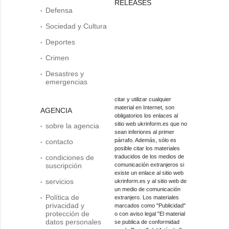
RELEASES
Defensa
Sociedad y Cultura
Deportes
Crimen
Desastres y
emergencias
citar y utilizar cualquier
material en Internet, son
AGENCIA
obligatorios los enlaces al
sitio web ukrinform.es que no
sobre la agencia
sean inferiores al primer
párrafo. Además, sólo es
contacto
posible citar los materiales
condiciones de
traducidos de los medios de
suscripción
comunicación extranjeros si
existe un enlace al sitio web
servicios
ukrinform.es y al sitio web de
un medio de comunicación
Política de
extranjero. Los materiales
privacidad y
marcados como "Publicidad"
protección de
o con aviso legal "El material
datos personales
se publica de conformidad