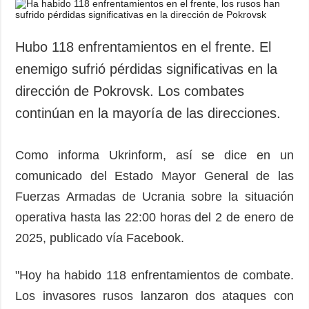
Sociedad y
datos personales
Cultura
Deportes
Hubo 118 enfrentamientos en el frente. El
Crimen
enemigo sufrió pérdidas significativas en la
Desastres y
dirección de Pokrovsk. Los combates
emergencias
continúan en la mayoría de las direcciones.
ADICIONAL
SERVICIOS
Podcasts
Suscripción
Como informa Ukrinform, así se dice en un
comunicado del Estado Mayor General de las
Publicaciones
Banco de
imágenes
Fuerzas Armadas de Ucrania sobre la situación
Entrevistas
operativa hasta las 22:00 horas del 2 de enero de
Fotos
2025, publicado vía Facebook.
Video
Releases
"Hoy ha habido 118 enfrentamientos de combate.
Los invasores rusos lanzaron dos ataques con