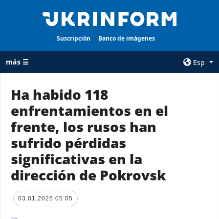
Suscripción
Banco de imágenes
más ☰
Esp
×
Ha habido 118
enfrentamientos en el
TODAS LAS
AGENCIA
CATEGORÍAS
frente, los rusos han
sobre la agencia
Guerra
sufrido pérdidas
contacto
Reconstrucción
significativas en la
condiciones de
de Ucrania
suscripción
dirección de Pokrovsk
Política
servicios
Economía
Política de
03.01.2025 05:05
privacidad y
Defensa
protección de