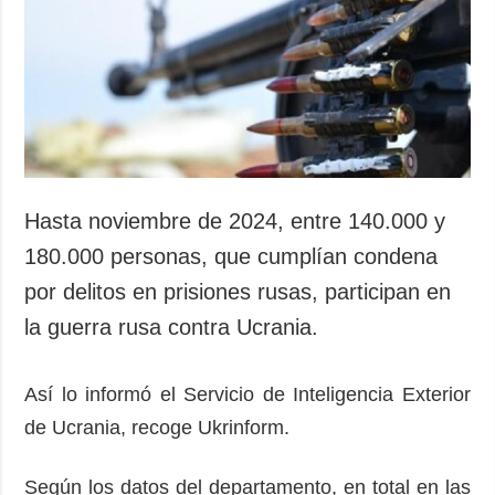
Sociedad y
datos personales
Cultura
Deportes
Crimen
Desastres y
emergencias
ADICIONAL
SERVICIOS
Hasta noviembre de 2024, entre 140.000 y
Podcasts
Suscripción
180.000 personas, que cumplían condena
Publicaciones
Banco de
por delitos en prisiones rusas, participan en
imágenes
Entrevistas
la guerra rusa contra Ucrania.
Fotos
Video
Así lo informó el Servicio de Inteligencia Exterior
Releases
de Ucrania, recoge Ukrinform.
Según los datos del departamento, en total en las