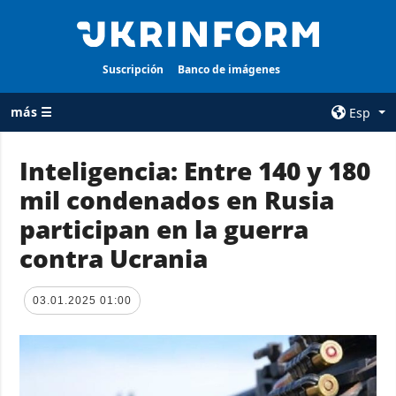
Suscripción
Banco de imágenes
más ☰
Esp
×
Inteligencia: Entre 140 y 180
mil condenados en Rusia
TODAS LAS
AGENCIA
CATEGORÍAS
participan en la guerra
sobre la agencia
Guerra
contra Ucrania
contacto
Reconstrucción
condiciones de
de Ucrania
suscripción
03.01.2025 01:00
Política
servicios
Economía
Política de
privacidad y
Defensa
protección de