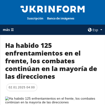
Suscripción
Banco de imágenes
más ☰
Esp
×
Ha habido 125
enfrentamientos en el
TODAS LAS
AGENCIA
CATEGORÍAS
frente, los combates
sobre la agencia
Guerra
continúan en la mayoría de
contacto
Reconstrucción
las direcciones
condiciones de
de Ucrania
suscripción
Política
servicios
02.01.2025 04:00
Economía
Política de
privacidad y
Defensa
protección de