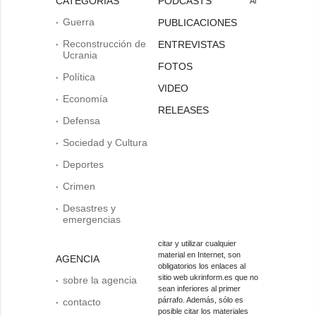
CATEGORÍAS
PODCASTS
Al
Guerra
PUBLICACIONES
Reconstrucción de
ENTREVISTAS
Ucrania
FOTOS
Política
VIDEO
Economía
RELEASES
Defensa
Sociedad y Cultura
Deportes
Crimen
Desastres y
emergencias
citar y utilizar cualquier
material en Internet, son
AGENCIA
obligatorios los enlaces al
sitio web ukrinform.es que no
sobre la agencia
sean inferiores al primer
párrafo. Además, sólo es
contacto
posible citar los materiales