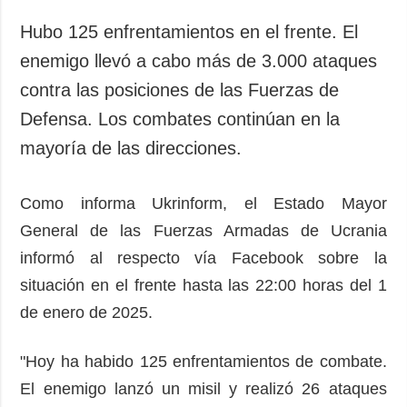
Sociedad y
datos personales
Cultura
Hubo 125 enfrentamientos en el frente. El
Deportes
enemigo llevó a cabo más de 3.000 ataques
Crimen
contra las posiciones de las Fuerzas de
Desastres y
Defensa. Los combates continúan en la
emergencias
mayoría de las direcciones.
ADICIONAL
SERVICIOS
Podcasts
Suscripción
Como informa Ukrinform, el Estado Mayor
General de las Fuerzas Armadas de Ucrania
Publicaciones
Banco de
imágenes
informó al respecto vía Facebook sobre la
Entrevistas
situación en el frente hasta las 22:00 horas del 1
Fotos
de enero de 2025.
Video
Releases
"Hoy ha habido 125 enfrentamientos de combate.
El enemigo lanzó un misil y realizó 26 ataques