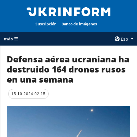
Suscripción
Banco de imágenes
más ☰
Esp
×
Defensa aérea ucraniana ha
destruido 164 drones rusos
TODAS LAS
AGENCIA
CATEGORÍAS
en una semana
sobre la agencia
Guerra
contacto
Reconstrucción
15.10.2024 02:15
condiciones de
de Ucrania
suscripción
Política
servicios
Economía
Política de
privacidad y
Defensa
protección de