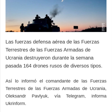
Sociedad y
datos personales
Cultura
Deportes
Crimen
Desastres y
emergencias
Las fuerzas defensa aérea de las Fuerzas
ADICIONAL
SERVICIOS
Terrestres de las Fuerzas Armadas de
Podcasts
Suscripción
Ucrania destruyeron durante la semana
Publicaciones
Banco de
pasada 164 drones rusos de diversos tipos.
imágenes
Entrevistas
Fotos
Así lo informó el comandante de las Fuerzas
Video
Terrestres de las Fuerzas Armadas de Ucrania,
Releases
Oleksandr Pavlyuk, vía Telegram, informa
Ukrinform.