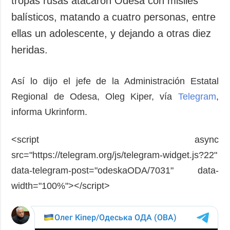
tropas rusas atacaron Odesa con misiles
Sociedad y
datos personales
balísticos, matando a cuatro personas, entre
Cultura
ellas un adolescente, y dejando a otras diez
Deportes
heridas.
Crimen
Desastres y
emergencias
Así lo dijo el jefe de la Administración Estatal
Regional de Odesa, Oleg Kiper, vía
Telegram
,
ADICIONAL
SERVICIOS
informa Ukrinform.
Podcasts
Suscripción
Publicaciones
Banco de
<script async
imágenes
Entrevistas
src="https://telegram.org/js/telegram-widget.js?22"
Fotos
data-telegram-post="odeskaODA/7031" data-
Video
width="100%"></script>
Releases