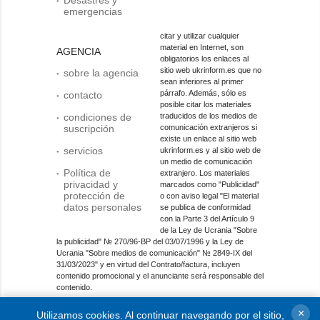
Desastres y
emergencias
citar y utilizar cualquier
material en Internet, son
AGENCIA
obligatorios los enlaces al
sitio web ukrinform.es que no
sobre la agencia
sean inferiores al primer
párrafo. Además, sólo es
contacto
posible citar los materiales
condiciones de
traducidos de los medios de
suscripción
comunicación extranjeros si
existe un enlace al sitio web
servicios
ukrinform.es y al sitio web de
un medio de comunicación
Política de
extranjero. Los materiales
privacidad y
marcados como "Publicidad"
protección de
o con aviso legal "El material
datos personales
se publica de conformidad
con la Parte 3 del Artículo 9
de la Ley de Ucrania "Sobre
la publicidad" № 270/96-ВР del 03/07/1996 y la Ley de
Ucrania "Sobre medios de comunicación" № 2849-IX del
31/03/2023" y en virtud del Contrato/factura, incluyen
contenido promocional y el anunciante será responsable del
contenido.
Entidad de medios en línea; identificador de medios: R40-
×
Utilizamos cookies. Al continuar navegando por el sitio,