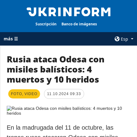
Suscripción
Banco de imágenes
más ☰
Esp
×
Rusia ataca Odesa con
misiles balísticos: 4
TODAS LAS
AGENCIA
CATEGORÍAS
muertos y 10 heridos
sobre la agencia
Guerra
contacto
Reconstrucción
FOTO, VIDEO
11.10.2024 09:33
condiciones de
de Ucrania
suscripción
Política
servicios
Economía
Política de
En la madrugada del 11 de octubre, las
privacidad y
Defensa
protección de