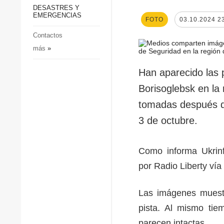
p
Defensa
DESASTRES Y
p
EMERGENCIAS
Sociedad y Cultura
FOTO
03.10.2024 2
Deportes
Contactos
más
»
Crimen
Desastres y emergencias
Han aparecido las 
Borisoglebsk en la
tomadas después d
3 de octubre.
Como informa Ukrinf
por Radio Liberty ví
Las imágenes muestr
pista. Al mismo tiem
parecen intactas.