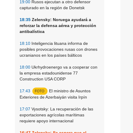
19:00
Rusos ejecutan a otro defensor
capturado en la región de Donetsk
18:35
Zelensky: Noruega ayudará a
reforzar la defensa aérea y protección
antibalística
18:10
Inteligencia lituana informa de
posibles provocaciones rusas con drones
ucranianos en los países bálticos
18:00
Ukrhydroenergo va a cooperar con
la empresa estadounidense 77
Construction USA CORP
17:43
El ministro de Asuntos
FOTO
Exteriores de Azerbaiyán visita Irpín
17:07
Vysotsky: La recuperación de las
exportaciones agrícolas marítimas
requiere apoyo internacional
16:47
Zelensky: Se espera que el