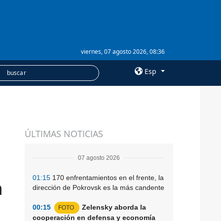
viernes, 07 agosto 2026, 08:36
Esp
×
SERVICIOS
ÚLTIMAS NOTICIAS
Suscripción
Banco de imágenes
07 agosto 2026
01:15
170 enfrentamientos en el frente, la
n
dirección de Pokrovsk es la más candente
00:15
Zelensky aborda la
FOTO
cooperación en defensa y economía