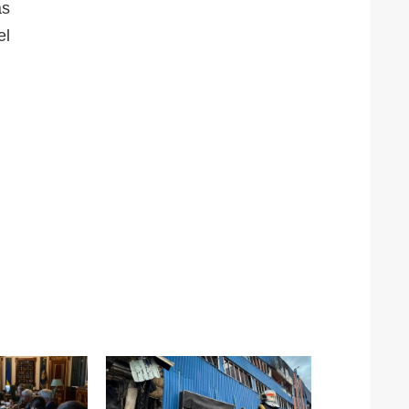
as
el