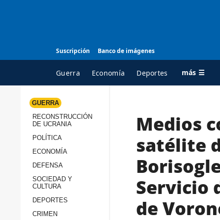
Suscripción
Banco de imágenes
más ☰
Guerra
Economía
Deportes
GUERRA
Medios c
RECONSTRUCCIÓN
TODAS LAS
A
DE UCRANIA
CATEGORÍAS
s
satélite
POLÍTICA
Guerra
c
ECONOMÍA
Borisogle
Reconstrucción de
DEFENSA
c
Ucrania
s
Servicio 
SOCIEDAD Y
CULTURA
Política
s
de Voron
DEPORTES
Economía
P
CRIMEN