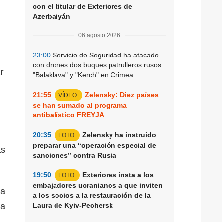
con el titular de Exteriores de
Azerbaiyán
06 agosto 2026
23:00
Servicio de Seguridad ha atacado
con drones dos buques patrulleros rusos
r
"Balaklava" y "Kerch" en Crimea
21:55
Zelensky: Diez países
VÍDEO
se han sumado al programa
antibalístico FREYJA
20:35
Zelensky ha instruido
FOTO
preparar una “operación especial de
as
sanciones” contra Rusia
19:50
Exteriores insta a los
FOTO
embajadores ucranianos a que inviten
la
a los socios a la restauración de la
ea
Laura de Kyiv-Pechersk