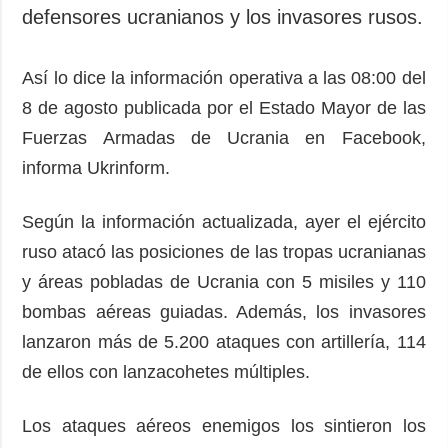
Sociedad y
defensores ucranianos y los invasores rusos.
datos personales
Cultura
Deportes
Así lo dice la información operativa a las 08:00 del
Crimen
8 de agosto publicada por el Estado Mayor de las
Desastres y
Fuerzas Armadas de Ucrania en Facebook,
emergencias
informa Ukrinform.
ADICIONAL
SERVICIOS
Según la información actualizada, ayer el ejército
Podcasts
Suscripción
ruso atacó las posiciones de las tropas ucranianas
Publicaciones
Banco de
imágenes
y áreas pobladas de Ucrania con 5 misiles y 110
Entrevistas
bombas aéreas guiadas. Además, los invasores
Fotos
lanzaron más de 5.200 ataques con artillería, 114
Video
de ellos con lanzacohetes múltiples.
Releases
Los ataques aéreos enemigos los sintieron los