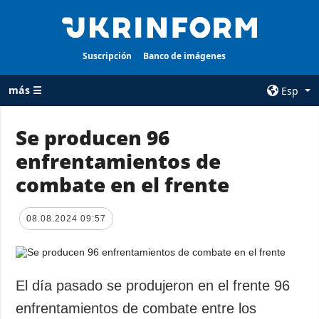
Suscripción
Banco de imágenes
más ☰
Esp
×
Se producen 96
enfrentamientos de
TODAS LAS
AGENCIA
CATEGORÍAS
combate en el frente
sobre la agencia
Guerra
contacto
Reconstrucción
08.08.2024 09:57
condiciones de
de Ucrania
suscripción
Política
servicios
Economía
El día pasado se produjeron en el frente 96
Política de
privacidad y
Defensa
enfrentamientos de combate entre los
protección de