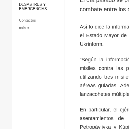
p
Defensa
DESASTRES Y
p
combate entre los 
EMERGENCIAS
Sociedad y Cultura
Deportes
Contactos
Así lo dice la inform
más
»
Crimen
el Estado Mayor de 
Desastres y emergencias
Ukrinform.
“Según la informaci
misiles contra las 
utilizando tres mis
aéreas guiadas. Ade
lanzacohetes múltiple
En particular, el ej
asentamientos de 
Petropávlivka y Kúp