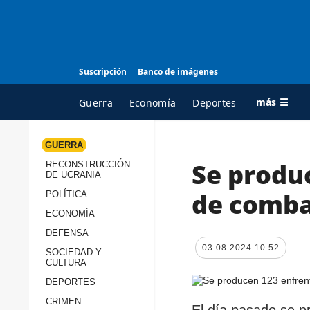
Suscripción
Banco de imágenes
más ☰
Guerra
Economía
Deportes
GUERRA
Se produ
RECONSTRUCCIÓN
TODAS LAS
A
DE UCRANIA
CATEGORÍAS
s
de comba
POLÍTICA
Guerra
c
ECONOMÍA
Reconstrucción de
DEFENSA
c
Ucrania
03.08.2024 10:52
s
SOCIEDAD Y
CULTURA
Política
s
DEPORTES
Economía
P
CRIMEN
El día pasado se p