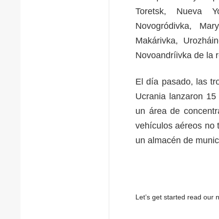
Toretsk, Nueva Yo
Novogródivka, Mary
Makárivka, Urozhái
Novoandríivka de la r
El día pasado, las tr
Ucrania lanzaron 15 
un área de concentra
vehículos aéreos no 
un almacén de munici
Let’s get started read ou