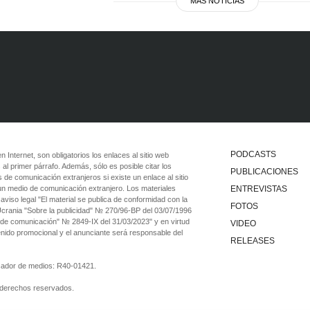
MÁS NOTICIAS
PODCASTS
 en Internet, son obligatorios los enlaces al sitio web
 al primer párrafo. Además, sólo es posible citar los
PUBLICACIONES
 de comunicación extranjeros si existe un enlace al sitio
 un medio de comunicación extranjero. Los materiales
ENTREVISTAS
viso legal "El material se publica de conformidad con la
FOTOS
 Ucrania "Sobre la publicidad" № 270/96-ВР del 03/07/1996
 de comunicación" № 2849-IX del 31/03/2023" y en virtud
VIDEO
tenido promocional y el anunciante será responsable del
RELEASES
ficador de medios: R40-01421.
 derechos reservados.