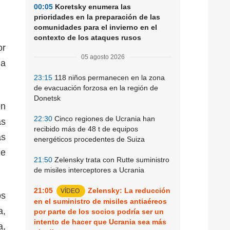
00:05
Koretsky enumera las
prioridades en la preparación de las
comunidades para el invierno en el
contexto de los ataques rusos
or
05 agosto 2026
ma
23:15
118 niños permanecen en la zona
de evacuación forzosa en la región de
Donetsk
on
22:30
Cinco regiones de Ucrania han
as
recibido más de 48 t de equipos
as
energéticos procedentes de Suiza
de
21:50
Zelensky trata con Rutte suministro
de misiles interceptores a Ucrania
21:05
Zelensky: La reducción
VÍDEO
os
en el suministro de misiles antiaéreos
a,
por parte de los socios podría ser un
intento de hacer que Ucrania sea más
a,