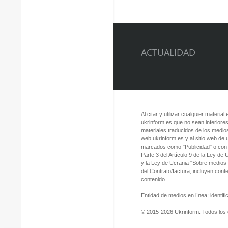
ACTUALIDAD
Al citar y utilizar cualquier material
ukrinform.es que no sean inferiores
materiales traducidos de los medios
web ukrinform.es y al sitio web de
marcados como "Publicidad" o con a
Parte 3 del Artículo 9 de la Ley de
y la Ley de Ucrania "Sobre medios
del Contrato/factura, incluyen con
contenido.
Entidad de medios en línea; identi
© 2015-2026 Ukrinform. Todos los