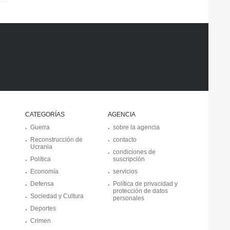
CATEGORÍAS
AGENCIA
Guerra
sobre la agencia
Reconstrucción de
contacto
Ucrania
condiciones de
Política
suscripción
Economía
servicios
Defensa
Política de privacidad y
protección de datos
Sociedad y Cultura
personales
Deportes
Crimen