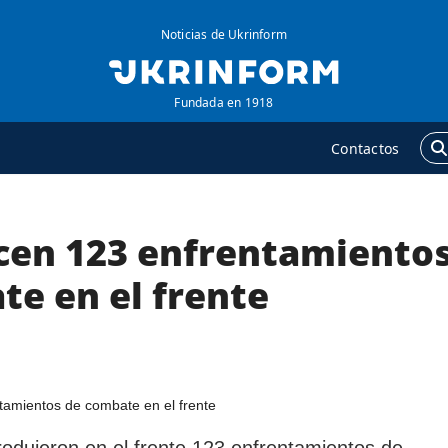
Noticias de Ukrinform
Fundada en 1918
Contactos
cen 123 enfrentamiento
GENCIA
ADICIONAL
obre la agencia
Podcasts
te en el frente
ontacto
Publicaciones
ondiciones de
Entrevistas
uscripción
Fotos
ervicios
Video
olítica de privacidad y
Releases
rodujeron en el frente 123 enfrentamientos de