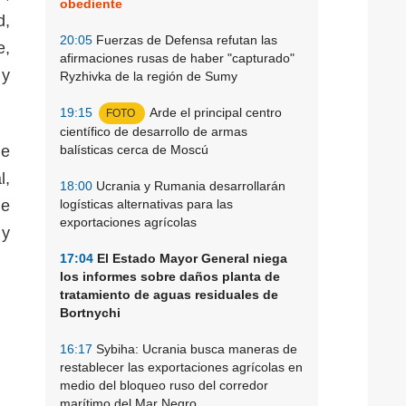
obediente
d,
20:05
Fuerzas de Defensa refutan las
e,
afirmaciones rusas de haber "capturado"
 y
Ryzhivka de la región de Sumy
19:15
Arde el principal centro
FOTO
científico de desarrollo de armas
de
balísticas cerca de Moscú
l,
18:00
Ucrania y Rumania desarrollarán
de
logísticas alternativas para las
exportaciones agrícolas
 y
17:04
El Estado Mayor General niega
los informes sobre daños planta de
tratamiento de aguas residuales de
Bortnychi
16:17
Sybiha: Ucrania busca maneras de
restablecer las exportaciones agrícolas en
medio del bloqueo ruso del corredor
marítimo del Mar Negro