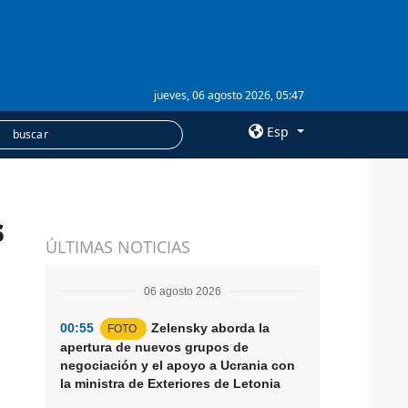
jueves, 06 agosto 2026, 05:47
Esp
×
s
SERVICIOS
ÚLTIMAS NOTICIAS
Suscripción
Banco de imágenes
06 agosto 2026
00:55
Zelensky aborda la
FOTO
apertura de nuevos grupos de
negociación y el apoyo a Ucrania con
la ministra de Exteriores de Letonia