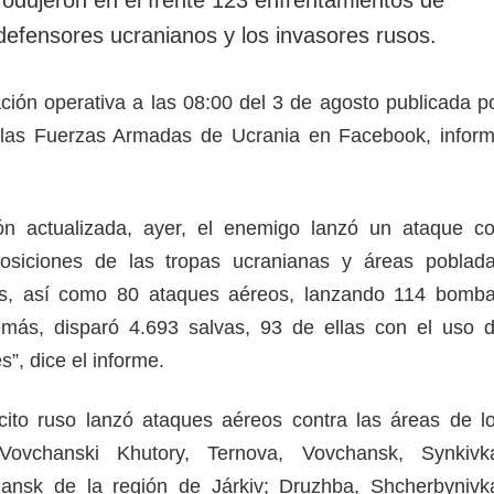
rotección de datos
ersonales
defensores ucranianos y los invasores rusos.
ación operativa a las 08:00 del 3 de agosto publicada p
las Fuerzas Armadas de Ucrania en Facebook, infor
ón actualizada, ayer, el enemigo lanzó un ataque c
posiciones de las tropas ucranianas y áreas poblad
iles, así como 80 ataques aéreos, lanzando 114 bomb
más, disparó 4.693 salvas, 93 de ellas con el uso 
s”, dice el informe.
ército ruso lanzó ataques aéreos contra las áreas de l
Vovchanski Khutory, Ternova, Vovchansk, Synkivk
iansk de la región de Járkiv; Druzhba, Shcherbynivk