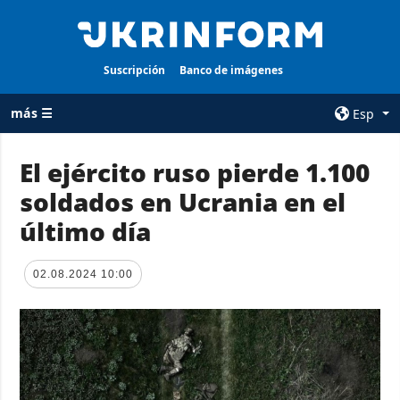
Suscripción
Banco de imágenes
más ☰
Esp
×
El ejército ruso pierde 1.100
soldados en Ucrania en el
TODAS LAS
AGENCIA
CATEGORÍAS
último día
sobre la agencia
Guerra
contacto
Reconstrucción
02.08.2024 10:00
condiciones de
de Ucrania
suscripción
Política
servicios
Economía
Política de
privacidad y
Defensa
protección de