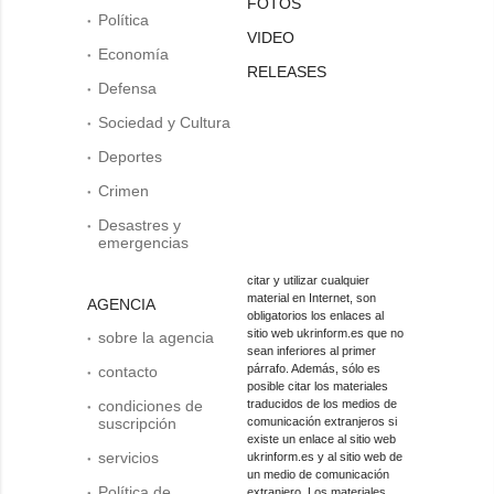
FOTOS
Política
VIDEO
Economía
RELEASES
Defensa
Sociedad y Cultura
Deportes
Crimen
Desastres y
emergencias
citar y utilizar cualquier
material en Internet, son
AGENCIA
obligatorios los enlaces al
sitio web ukrinform.es que no
sobre la agencia
sean inferiores al primer
párrafo. Además, sólo es
contacto
posible citar los materiales
condiciones de
traducidos de los medios de
suscripción
comunicación extranjeros si
existe un enlace al sitio web
servicios
ukrinform.es y al sitio web de
un medio de comunicación
Política de
extranjero. Los materiales