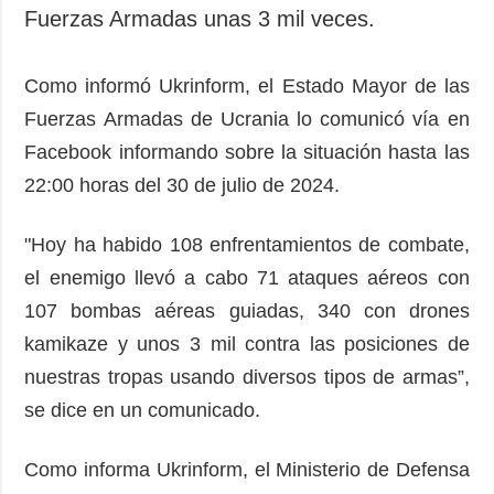
Sociedad y
Fuerzas Armadas unas 3 mil veces.
datos personales
Cultura
Deportes
Como informó Ukrinform, el Estado Mayor de las
Crimen
Fuerzas Armadas de Ucrania lo comunicó vía en
Desastres y
Facebook informando sobre la situación hasta las
emergencias
22:00 horas del 30 de julio de 2024.
ADICIONAL
SERVICIOS
"Hoy ha habido 108 enfrentamientos de combate,
Podcasts
Suscripción
el enemigo llevó a cabo 71 ataques aéreos con
Publicaciones
Banco de
imágenes
107 bombas aéreas guiadas, 340 con drones
Entrevistas
kamikaze y unos 3 mil contra las posiciones de
Fotos
nuestras tropas usando diversos tipos de armas”,
Video
se dice en un comunicado.
Releases
Como informa Ukrinform, el Ministerio de Defensa