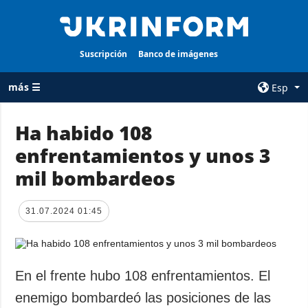
Suscripción
Banco de imágenes
más ☰
Esp
×
Ha habido 108
enfrentamientos y unos 3
TODAS LAS
AGENCIA
CATEGORÍAS
mil bombardeos
sobre la agencia
Guerra
contacto
Reconstrucción
31.07.2024 01:45
condiciones de
de Ucrania
suscripción
Política
servicios
Economía
En el frente hubo 108 enfrentamientos. El
Política de
privacidad y
Defensa
enemigo bombardeó las posiciones de las
protección de