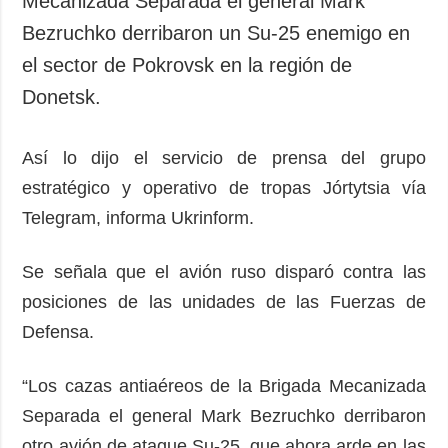
Mecanizada Separada el general Mark
Sociedad y
datos personales
Bezruchko derribaron un Su-25 enemigo en
Cultura
el sector de Pokrovsk en la región de
Deportes
Donetsk.
Crimen
Desastres y
emergencias
Así lo dijo el servicio de prensa del grupo
estratégico y operativo de tropas Jórtytsia vía
ADICIONAL
SERVICIOS
Telegram, informa Ukrinform.
Podcasts
Suscripción
Publicaciones
Banco de
Se señala que el avión ruso disparó contra las
imágenes
Entrevistas
posiciones de las unidades de las Fuerzas de
Fotos
Defensa.
Video
Releases
“Los cazas antiaéreos de la Brigada Mecanizada
Separada el general Mark Bezruchko derribaron
otro avión de ataque Su-25, que ahora arde en las