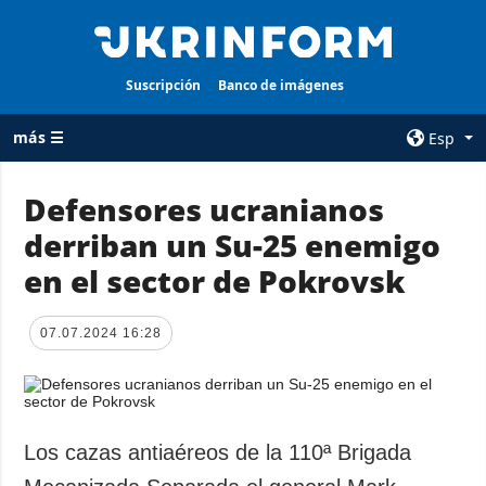
Suscripción
Banco de imágenes
más ☰
Esp
×
Defensores ucranianos
derriban un Su-25 enemigo
TODAS LAS
AGENCIA
CATEGORÍAS
en el sector de Pokrovsk
sobre la agencia
Guerra
contacto
Reconstrucción
07.07.2024 16:28
condiciones de
de Ucrania
suscripción
Política
servicios
Economía
Política de
Los cazas antiaéreos de la 110ª Brigada
privacidad y
Defensa
protección de