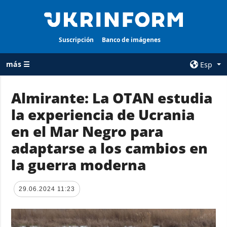
Suscripción
Banco de imágenes
más ☰
Esp
×
Almirante: La OTAN estudia
la experiencia de Ucrania
TODAS LAS
AGENCIA
CATEGORÍAS
en el Mar Negro para
sobre la agencia
Guerra
adaptarse a los cambios en
contacto
Reconstrucción
la guerra moderna
condiciones de
de Ucrania
suscripción
Política
servicios
29.06.2024 11:23
Economía
Política de
privacidad y
Defensa
protección de