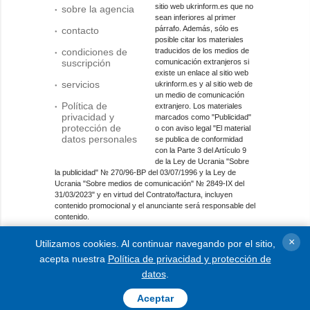
sitio web ukrinform.es que no
sobre la agencia
sean inferiores al primer
párrafo. Además, sólo es
contacto
posible citar los materiales
condiciones de
traducidos de los medios de
suscripción
comunicación extranjeros si
existe un enlace al sitio web
servicios
ukrinform.es y al sitio web de
un medio de comunicación
Política de
extranjero. Los materiales
privacidad y
marcados como "Publicidad"
protección de
o con aviso legal "El material
datos personales
se publica de conformidad
con la Parte 3 del Artículo 9
de la Ley de Ucrania "Sobre
la publicidad" № 270/96-ВР del 03/07/1996 y la Ley de
Ucrania "Sobre medios de comunicación" № 2849-IX del
31/03/2023" y en virtud del Contrato/factura, incluyen
contenido promocional y el anunciante será responsable del
contenido.
Entidad de medios en línea; identificador de medios: R40-
×
Utilizamos cookies. Al continuar navegando por el sitio,
01421.
acepta nuestra
Política de privacidad y protección de
© 2015-2026 Ukrinform. Todos los derechos reservados.
datos
.
Aceptar