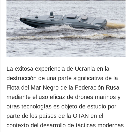
Sociedad y
datos personales
Cultura
Deportes
Crimen
Desastres y
emergencias
ADICIONAL
SERVICIOS
Podcasts
Suscripción
La exitosa experiencia de Ucrania en la
Publicaciones
Banco de
destrucción de una parte significativa de la
imágenes
Entrevistas
Flota del Mar Negro de la Federación Rusa
Fotos
mediante el uso eficaz de drones marinos y
Video
otras tecnologías es objeto de estudio por
Releases
parte de los países de la OTAN en el
contexto del desarrollo de tácticas modernas