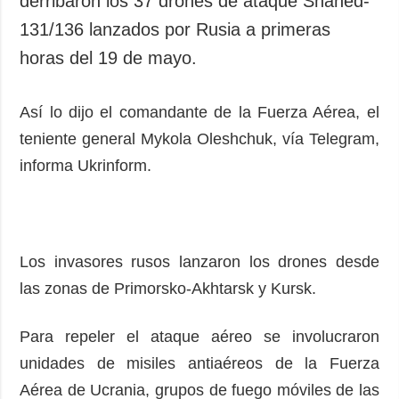
derribaron los 37 drones de ataque Shahed-
Sociedad y
datos personales
131/136 lanzados por Rusia a primeras
Cultura
horas del 19 de mayo.
Deportes
Crimen
Así lo dijo el comandante de la Fuerza Aérea, el
Desastres y
emergencias
teniente general Mykola Oleshchuk, vía Telegram,
informa Ukrinform.
ADICIONAL
SERVICIOS
Podcasts
Suscripción
Publicaciones
Banco de
imágenes
Entrevistas
Los invasores rusos lanzaron los drones desde
Fotos
las zonas de Primorsko-Akhtarsk y Kursk.
Video
Para repeler el ataque aéreo se involucraron
Releases
unidades de misiles antiaéreos de la Fuerza
Aérea de Ucrania, grupos de fuego móviles de las