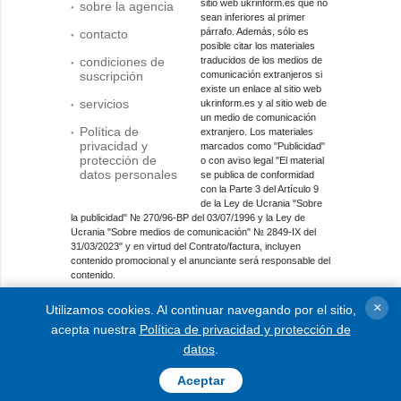
sitio web ukrinform.es que no
sobre la agencia
sean inferiores al primer
párrafo. Además, sólo es
contacto
posible citar los materiales
condiciones de
traducidos de los medios de
suscripción
comunicación extranjeros si
existe un enlace al sitio web
servicios
ukrinform.es y al sitio web de
un medio de comunicación
Política de
extranjero. Los materiales
privacidad y
marcados como "Publicidad"
protección de
o con aviso legal "El material
datos personales
se publica de conformidad
con la Parte 3 del Artículo 9
de la Ley de Ucrania "Sobre
la publicidad" № 270/96-ВР del 03/07/1996 y la Ley de
Ucrania "Sobre medios de comunicación" № 2849-IX del
31/03/2023" y en virtud del Contrato/factura, incluyen
contenido promocional y el anunciante será responsable del
contenido.
Entidad de medios en línea; identificador de medios: R40-
×
Utilizamos cookies. Al continuar navegando por el sitio,
01421.
acepta nuestra
Política de privacidad y protección de
© 2015-2026 Ukrinform. Todos los derechos reservados.
datos
.
Aceptar