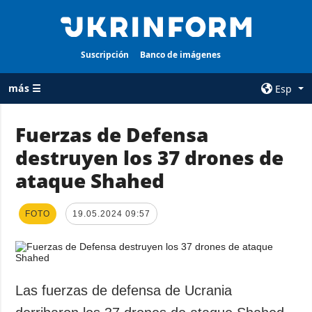
Suscripción
Banco de imágenes
más ☰
Esp
×
Fuerzas de Defensa
destruyen los 37 drones de
TODAS LAS
AGENCIA
CATEGORÍAS
ataque Shahed
sobre la agencia
Guerra
contacto
Reconstrucción
FOTO
19.05.2024 09:57
condiciones de
de Ucrania
suscripción
Política
servicios
Economía
Política de
Las fuerzas de defensa de Ucrania
privacidad y
Defensa
protección de