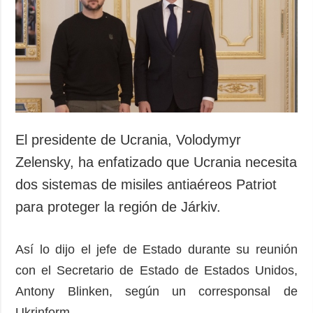
Sociedad y
datos personales
Cultura
Deportes
Crimen
Desastres y
emergencias
ADICIONAL
SERVICIOS
El presidente de Ucrania, Volodymyr
Podcasts
Suscripción
Zelensky, ha enfatizado que Ucrania necesita
Publicaciones
Banco de
dos sistemas de misiles antiaéreos Patriot
imágenes
Entrevistas
para proteger la región de Járkiv.
Fotos
Video
Así lo dijo el jefe de Estado durante su reunión
Releases
con el Secretario de Estado de Estados Unidos,
Antony Blinken, según un corresponsal de
Ukrinform.