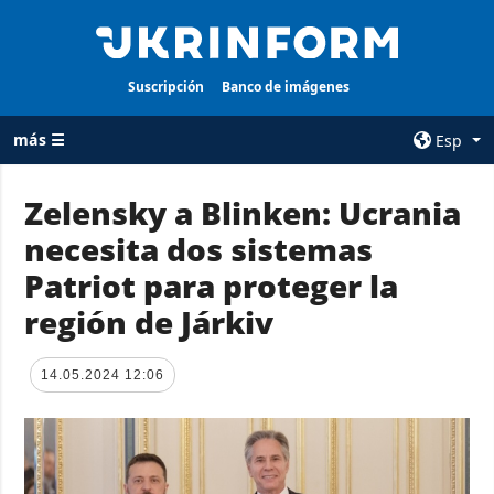
Suscripción
Banco de imágenes
más ☰
Esp
×
Zelensky a Blinken: Ucrania
necesita dos sistemas
TODAS LAS
AGENCIA
CATEGORÍAS
Patriot para proteger la
sobre la agencia
Guerra
región de Járkiv
contacto
Reconstrucción
condiciones de
de Ucrania
suscripción
14.05.2024 12:06
Política
servicios
Economía
Política de
privacidad y
Defensa
protección de