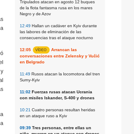
Tripulados atacan en agosto 12 buques
de la flota fantasma rusa en los mares
Negro y de Azov
as
12:49
Hallan un cadáver en Kyiv durante
ia
las labores de eliminación de las
consecuencias tras el ataque nocturno
12:05
Arrancan las
VÍDEO
ró
conversaciones entre Zelensky y Vučić
el
en Belgrado
 y
11:49
Rusos atacan la locomotora del tren
al
Sumy-Kyiv
as
11:02
Fuerzas rusas atacan Ucrania
con misiles Iskander, S-400 y drones
10:21
Cuatro personas resultan heridas
ta
en un ataque ruso a Kyiv
la
09:39
Tres personas, entre ellas un
niño, mueren en un ataque con drones