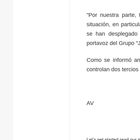
"Por nuestra parte,
situación, en particu
se han desplegado f
portavoz del Grupo "J
Como se informó ant
controlan dos tercio
AV
Let’s get started read ou