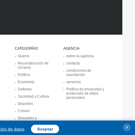
CATEGORÍAS
AGENCIA
Guerra
sobre la agencia
Reconstrucción de
contacto
Ucrania
condiciones de
Política
suscripción
Economía
servicios
Defensa
Política de privacidad y
protección de datos
Sociedad y Cultura
personales
Deportes
Crimen
Desastres y
emergencias
×
ción de datos
.
Aceptar