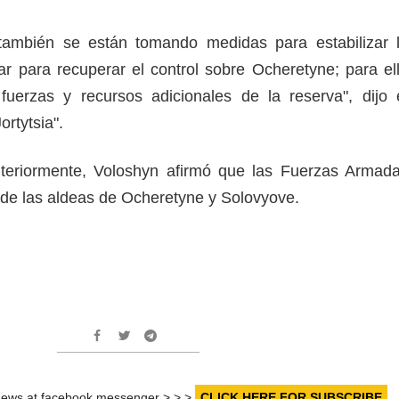
 también se están tomando medidas para estabilizar 
lar para recuperar el control sobre Ocheretyne; para el
uerzas y recursos adicionales de la reserva", dijo 
ortytsia".
eriormente, Voloshyn afirmó que las Fuerzas Armad
s de las aldeas de Ocheretyne y Solovyove.
r news at facebook messenger > > >
CLICK HERE FOR SUBSCRIBE