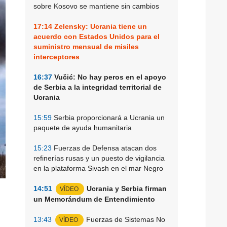
sobre Kosovo se mantiene sin cambios
17:14
Zelensky: Ucrania tiene un
acuerdo con Estados Unidos para el
suministro mensual de misiles
interceptores
16:37
Vučić: No hay peros en el apoyo
de Serbia a la integridad territorial de
Ucrania
15:59
Serbia proporcionará a Ucrania un
paquete de ayuda humanitaria
15:23
Fuerzas de Defensa atacan dos
refinerías rusas y un puesto de vigilancia
en la plataforma Sivash en el mar Negro
14:51
Ucrania y Serbia firman
VÍDEO
un Memorándum de Entendimiento
n
13:43
Fuerzas de Sistemas No
VÍDEO