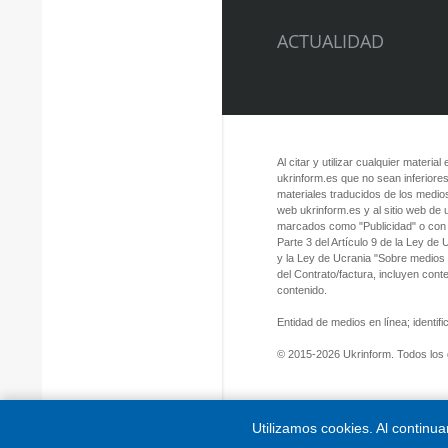
ACTUALIDAD
Al citar y utilizar cualquier material
ukrinform.es que no sean inferiores
materiales traducidos de los medios
web ukrinform.es y al sitio web de
marcados como "Publicidad" o con a
Parte 3 del Artículo 9 de la Ley de
y la Ley de Ucrania "Sobre medios
del Contrato/factura, incluyen con
contenido.
Entidad de medios en línea; identi
© 2015-2026 Ukrinform. Todos los
Utilizamos cookies. Al continu