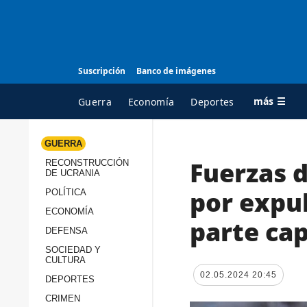
Suscripción
Banco de imágenes
más ☰
Guerra
Economía
Deportes
GUERRA
Fuerzas 
RECONSTRUCCIÓN
TODAS LAS
A
DE UCRANIA
CATEGORÍAS
s
por expul
POLÍTICA
Guerra
c
ECONOMÍA
parte ca
Reconstrucción de
DEFENSA
c
Ucrania
s
SOCIEDAD Y
CULTURA
Política
s
02.05.2024 20:45
DEPORTES
Economía
P
CRIMEN