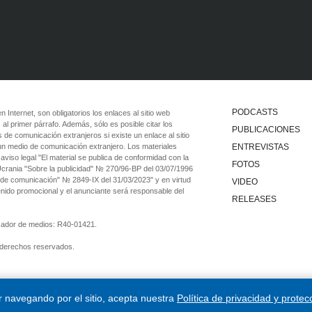
PODCASTS
 en Internet, son obligatorios los enlaces al sitio web
 al primer párrafo. Además, sólo es posible citar los
PUBLICACIONES
 de comunicación extranjeros si existe un enlace al sitio
 un medio de comunicación extranjero. Los materiales
ENTREVISTAS
viso legal "El material se publica de conformidad con la
FOTOS
 Ucrania "Sobre la publicidad" № 270/96-ВР del 03/07/1996
 de comunicación" № 2849-IX del 31/03/2023" y en virtud
VIDEO
tenido promocional y el anunciante será responsable del
RELEASES
ficador de medios: R40-01421.
 derechos reservados.
ar navegando por el sitio, acepta nuestra
Política de privacidad y protec