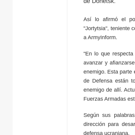
de Donetsk.
Así lo afirmó el p
"Jortytsia", teniente
a ArmyInform.
"En lo que respecta 
avanzar y afianzarse
enemigo. Esta parte 
de Defensa están to
enemigo de allí. Act
Fuerzas Armadas está
Según sus palabras
dirección para desar
defensa ucraniana.