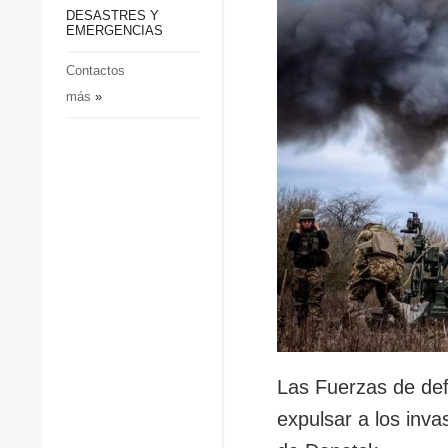
p
Defensa
DESASTRES Y
p
EMERGENCIAS
Sociedad y Cultura
Deportes
Contactos
más
»
Crimen
Desastres y emergencias
Las Fuerzas de de
expulsar a los inva