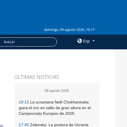
domingo, 09 agosto 2026, 10:17
Esp
×
SERVICIOS
ÚLTIMAS NOTICIAS
Suscripción
Banco de imágenes
08 agosto 2026
18:15
La ucraniana Nelli Chukhanivska
gana el oro en salto de gran altura en el
Campeonato Europeo de 2026
17:45
Zelensky: La postura de Ucrania