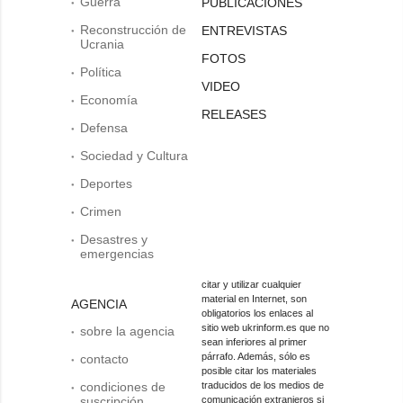
Guerra
PUBLICACIONES
Reconstrucción de
ENTREVISTAS
Ucrania
FOTOS
Política
VIDEO
Economía
RELEASES
Defensa
Sociedad y Cultura
Deportes
Crimen
Desastres y
emergencias
citar y utilizar cualquier
material en Internet, son
AGENCIA
obligatorios los enlaces al
sitio web ukrinform.es que no
sobre la agencia
sean inferiores al primer
párrafo. Además, sólo es
contacto
posible citar los materiales
condiciones de
traducidos de los medios de
suscripción
comunicación extranjeros si