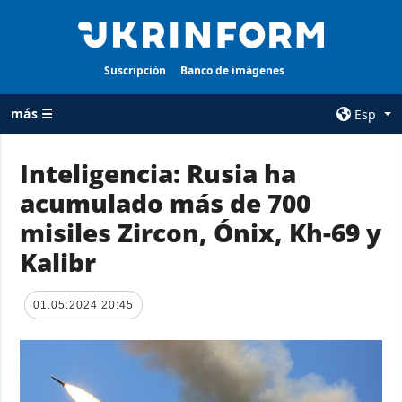
Suscripción
Banco de imágenes
más ☰
Esp
×
Inteligencia: Rusia ha
acumulado más de 700
TODAS LAS
AGENCIA
CATEGORÍAS
misiles Zircon, Ónix, Kh-69 y
sobre la agencia
Guerra
Kalibr
contacto
Reconstrucción
condiciones de
de Ucrania
suscripción
01.05.2024 20:45
Política
servicios
Economía
Política de
privacidad y
Defensa
protección de