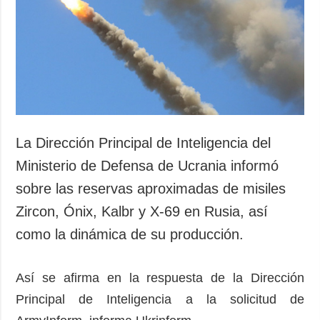
Sociedad y
datos personales
Cultura
Deportes
Crimen
Desastres y
emergencias
ADICIONAL
SERVICIOS
La Dirección Principal de Inteligencia del
Podcasts
Suscripción
Ministerio de Defensa de Ucrania informó
Publicaciones
Banco de
sobre las reservas aproximadas de misiles
imágenes
Entrevistas
Zircon, Ónix, Kalbr y X-69 en Rusia, así
Fotos
como la dinámica de su producción.
Video
Releases
Así se afirma en la respuesta de la Dirección
Principal de Inteligencia a la solicitud de