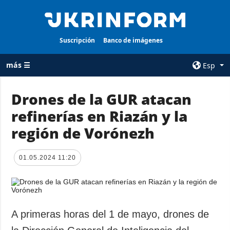
Suscripción
Banco de imágenes
más ☰
Esp
×
Drones de la GUR atacan
refinerías en Riazán y la
TODAS LAS
AGENCIA
CATEGORÍAS
región de Vorónezh
sobre la agencia
Guerra
contacto
Reconstrucción
01.05.2024 11:20
condiciones de
de Ucrania
suscripción
Política
servicios
Economía
Política de
A primeras horas del 1 de mayo, drones de
privacidad y
Defensa
protección de