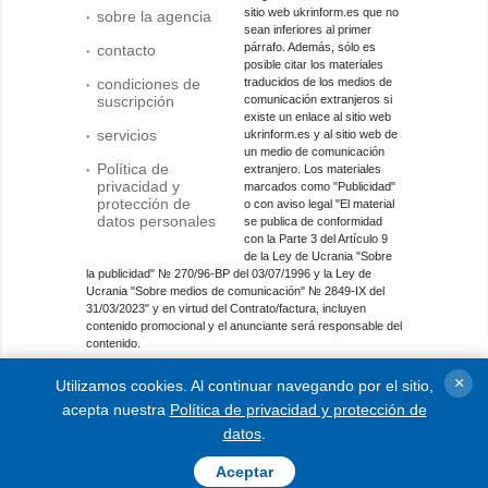
sitio web ukrinform.es que no
sobre la agencia
sean inferiores al primer
párrafo. Además, sólo es
contacto
posible citar los materiales
condiciones de
traducidos de los medios de
suscripción
comunicación extranjeros si
existe un enlace al sitio web
servicios
ukrinform.es y al sitio web de
un medio de comunicación
Política de
extranjero. Los materiales
privacidad y
marcados como "Publicidad"
protección de
o con aviso legal "El material
datos personales
se publica de conformidad
con la Parte 3 del Artículo 9
de la Ley de Ucrania "Sobre
la publicidad" № 270/96-ВР del 03/07/1996 y la Ley de
Ucrania "Sobre medios de comunicación" № 2849-IX del
31/03/2023" y en virtud del Contrato/factura, incluyen
contenido promocional y el anunciante será responsable del
contenido.
Entidad de medios en línea; identificador de medios: R40-
×
Utilizamos cookies. Al continuar navegando por el sitio,
01421.
acepta nuestra
Política de privacidad y protección de
© 2015-2026 Ukrinform. Todos los derechos reservados.
datos
.
Aceptar