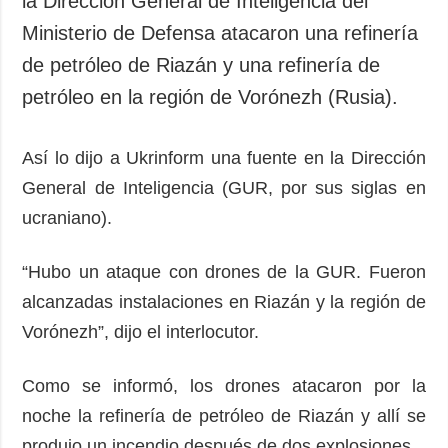
la Dirección General de Inteligencia del
Sociedad y
datos personales
Ministerio de Defensa atacaron una refinería
Cultura
de petróleo de Riazán y una refinería de
Deportes
petróleo en la región de Vorónezh (Rusia).
Crimen
Desastres y
emergencias
Así lo dijo a Ukrinform una fuente en la Dirección
General de Inteligencia (GUR, por sus siglas en
ADICIONAL
SERVICIOS
ucraniano).
Podcasts
Suscripción
Publicaciones
Banco de
“Hubo un ataque con drones de la GUR. Fueron
imágenes
Entrevistas
alcanzadas instalaciones en Riazán y la región de
Fotos
Vorónezh”, dijo el interlocutor.
Video
Releases
Como se informó, los drones atacaron por la
noche la refinería de petróleo de Riazán y allí se
produjo un incendio después de dos explosiones.