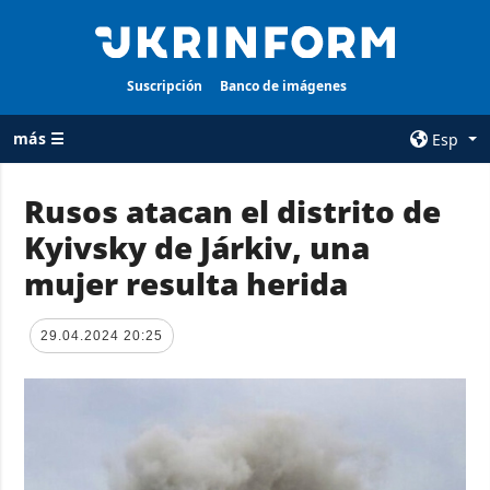
Suscripción
Banco de imágenes
más ☰
Esp
×
Rusos atacan el distrito de
Kyivsky de Járkiv, una
TODAS LAS
AGENCIA
CATEGORÍAS
mujer resulta herida
sobre la agencia
Guerra
contacto
Reconstrucción
29.04.2024 20:25
condiciones de
de Ucrania
suscripción
Política
servicios
Economía
Política de
privacidad y
Defensa
protección de