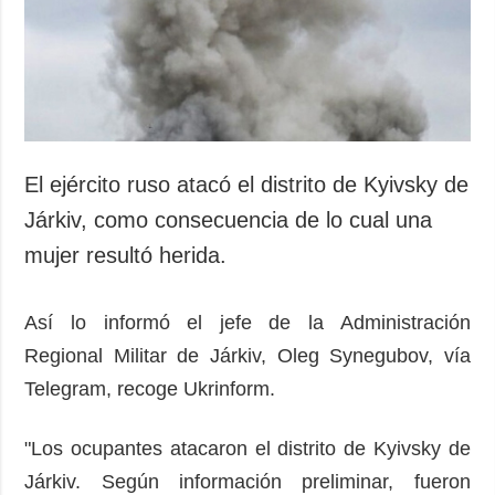
Sociedad y
datos personales
Cultura
Deportes
Crimen
Desastres y
emergencias
El ejército ruso atacó el distrito de Kyivsky de
ADICIONAL
SERVICIOS
Járkiv, como consecuencia de lo cual una
Podcasts
Suscripción
mujer resultó herida.
Publicaciones
Banco de
imágenes
Entrevistas
Así lo informó el jefe de la Administración
Fotos
Regional Militar de Járkiv, Oleg Synegubov, vía
Video
Telegram, recoge Ukrinform.
Releases
"Los ocupantes atacaron el distrito de Kyivsky de
Járkiv. Según información preliminar, fueron