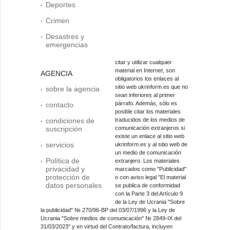
Deportes
Crimen
Desastres y
emergencias
citar y utilizar cualquier
material en Internet, son
AGENCIA
obligatorios los enlaces al
sitio web ukrinform.es que no
sobre la agencia
sean inferiores al primer
párrafo. Además, sólo es
contacto
posible citar los materiales
condiciones de
traducidos de los medios de
suscripción
comunicación extranjeros si
existe un enlace al sitio web
servicios
ukrinform.es y al sitio web de
un medio de comunicación
Política de
extranjero. Los materiales
privacidad y
marcados como "Publicidad"
protección de
o con aviso legal "El material
datos personales
se publica de conformidad
con la Parte 3 del Artículo 9
de la Ley de Ucrania "Sobre
la publicidad" № 270/96-ВР del 03/07/1996 y la Ley de
Ucrania "Sobre medios de comunicación" № 2849-IX del
31/03/2023" y en virtud del Contrato/factura, incluyen