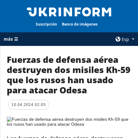
Suscripción
Banco de imágenes
más ☰
Esp
×
Fuerzas de defensa aérea
destruyen dos misiles Kh-59
TODAS LAS
AGENCIA
CATEGORÍAS
que los rusos han usado
sobre la agencia
Guerra
para atacar Odesa
contacto
Reconstrucción
condiciones de
de Ucrania
suscripción
10.04.2024 02:05
Política
servicios
Economía
Política de
privacidad y
Defensa
protección de