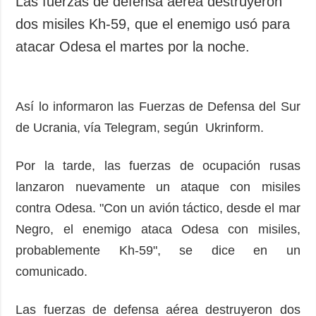
Las fuerzas de defensa aérea destruyeron
Sociedad y
datos personales
dos misiles Kh-59, que el enemigo usó para
Cultura
atacar Odesa el martes por la noche.
Deportes
Crimen
Desastres y
Así lo informaron las Fuerzas de Defensa del Sur
emergencias
de Ucrania, vía Telegram, según Ukrinform.
ADICIONAL
SERVICIOS
Podcasts
Suscripción
Por la tarde, las fuerzas de ocupación rusas
Publicaciones
Banco de
lanzaron nuevamente un ataque con misiles
imágenes
Entrevistas
contra Odesa. "Con un avión táctico, desde el mar
Fotos
Negro, el enemigo ataca Odesa con misiles,
Video
probablemente Kh-59", se dice en un
Releases
comunicado.
Las fuerzas de defensa aérea destruyeron dos