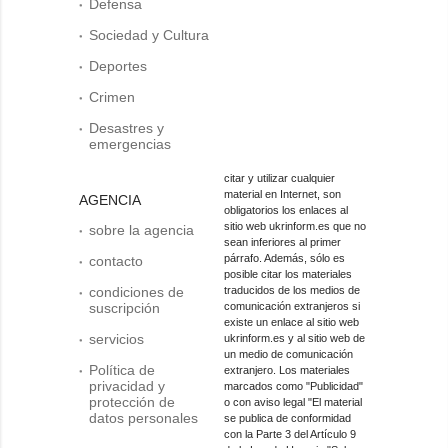
Defensa
Sociedad y Cultura
Deportes
Crimen
Desastres y
emergencias
citar y utilizar cualquier
material en Internet, son
AGENCIA
obligatorios los enlaces al
sitio web ukrinform.es que no
sobre la agencia
sean inferiores al primer
párrafo. Además, sólo es
contacto
posible citar los materiales
condiciones de
traducidos de los medios de
suscripción
comunicación extranjeros si
existe un enlace al sitio web
servicios
ukrinform.es y al sitio web de
un medio de comunicación
Política de
extranjero. Los materiales
privacidad y
marcados como "Publicidad"
protección de
o con aviso legal "El material
datos personales
se publica de conformidad
con la Parte 3 del Artículo 9