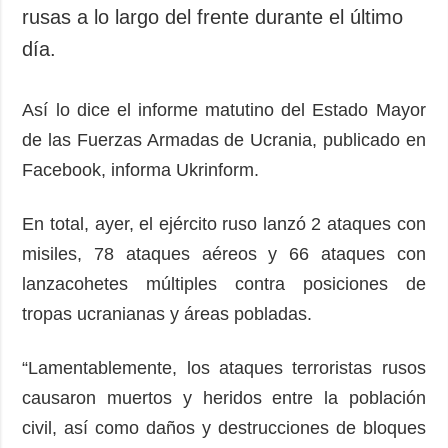
Sociedad y
rusas a lo largo del frente durante el último
datos personales
Cultura
día.
Deportes
Crimen
Así lo dice el informe matutino del Estado Mayor
Desastres y
de las Fuerzas Armadas de Ucrania, publicado en
emergencias
Facebook, informa Ukrinform.
ADICIONAL
SERVICIOS
Podcasts
Suscripción
En total, ayer, el ejército ruso lanzó 2 ataques con
misiles, 78 ataques aéreos y 66 ataques con
Publicaciones
Banco de
imágenes
lanzacohetes múltiples contra posiciones de
Entrevistas
tropas ucranianas y áreas pobladas.
Fotos
Video
“Lamentablemente, los ataques terroristas rusos
Releases
causaron muertos y heridos entre la población
civil, así como daños y destrucciones de bloques