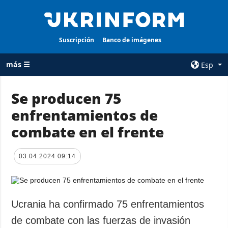
Suscripción
Banco de imágenes
más ☰
Esp
×
Se producen 75
enfrentamientos de
TODAS LAS
AGENCIA
CATEGORÍAS
combate en el frente
sobre la agencia
Guerra
contacto
Reconstrucción
03.04.2024 09:14
condiciones de
de Ucrania
suscripción
Política
servicios
Economía
Ucrania ha confirmado 75 enfrentamientos
Política de
privacidad y
Defensa
de combate con las fuerzas de invasión
protección de