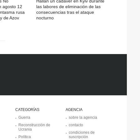
s No
Hallan un cadáver en Kyiv durante
n agosto 12
las labores de eliminación de las
fantasma rusa
consecuencias tras el ataque
y de Azov
nocturno
CATEGORÍAS
AGENCIA
Guerra
sobre la agencia
Reconstrucción de
contacto
Ucrania
condiciones de
Política
suscripción