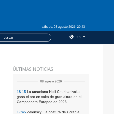
sábado, 08 agosto 2026, 20:43
Esp
×
SERVICIOS
ÚLTIMAS NOTICIAS
Suscripción
Banco de imágenes
08 agosto 2026
18:15
La ucraniana Nelli Chukhanivska
gana el oro en salto de gran altura en el
Campeonato Europeo de 2026
17:45
Zelensky: La postura de Ucrania