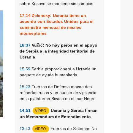
sobre Kosovo se mantiene sin cambios
17:14
Zelensky: Ucrania tiene un
acuerdo con Estados Unidos para el
suministro mensual de misiles
interceptores
16:37
Vučić: No hay peros en el apoyo
de Serbia a la integridad territorial de
Ucrania
15:59
Serbia proporcionará a Ucrania un
paquete de ayuda humanitaria
15:23
Fuerzas de Defensa atacan dos
refinerías rusas y un puesto de vigilancia
en la plataforma Sivash en el mar Negro
14:51
Ucrania y Serbia firman
VÍDEO
un Memorándum de Entendimiento
13:43
Fuerzas de Sistemas No
VÍDEO