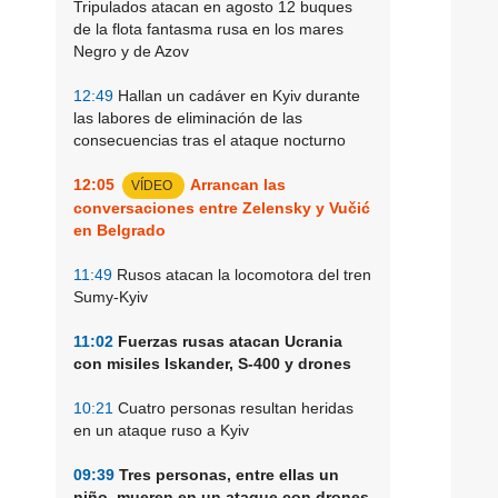
Tripulados atacan en agosto 12 buques
de la flota fantasma rusa en los mares
Negro y de Azov
12:49
Hallan un cadáver en Kyiv durante
las labores de eliminación de las
consecuencias tras el ataque nocturno
12:05
Arrancan las
VÍDEO
conversaciones entre Zelensky y Vučić
en Belgrado
11:49
Rusos atacan la locomotora del tren
Sumy-Kyiv
11:02
Fuerzas rusas atacan Ucrania
con misiles Iskander, S-400 y drones
10:21
Cuatro personas resultan heridas
en un ataque ruso a Kyiv
09:39
Tres personas, entre ellas un
niño, mueren en un ataque con drones