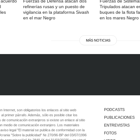
n acuerdo
Fuerzas de Defensa atacan dos
Fuerzas de Sistema
l
refinerías rusas y un puesto de
Tripulados atacan e
les
vigilancia en la plataforma Sivash
buques de la flota 
en el mar Negro
en los mares Negro 
MÁS NOTICIAS
PODCASTS
 en Internet, son obligatorios los enlaces al sitio web
 al primer párrafo. Además, sólo es posible citar los
PUBLICACIONES
 de comunicación extranjeros si existe un enlace al sitio
 un medio de comunicación extranjero. Los materiales
ENTREVISTAS
viso legal "El material se publica de conformidad con la
FOTOS
 Ucrania "Sobre la publicidad" № 270/96-ВР del 03/07/1996
 de comunicación" № 2849-IX del 31/03/2023" y en virtud