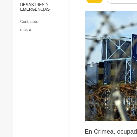
p
Defensa
DESASTRES Y
p
EMERGENCIAS
Sociedad y Cultura
Deportes
Contactos
más
»
Crimen
Desastres y emergencias
En Crimea, ocupad