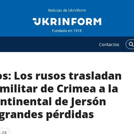
Noticias de Ukrinform
Fundada en 1918
Contactos
s: Los rusos trasladan
GENCIA
ADICIONAL
obre la agencia
Podcasts
militar de Crimea a la
ontacto
Publicaciones
ntinental de Jersón
ondiciones de
Entrevistas
uscripción
 grandes pérdidas
Fotos
ervicios
Video
olítica de privacidad y
Releases
4:28