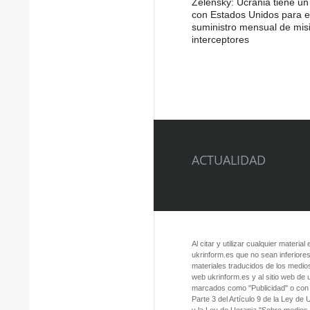
Zelensky: Ucrania tiene u
con Estados Unidos para e
suministro mensual de misi
interceptores
ACTUALIDAD
Al citar y utilizar cualquier material
ukrinform.es que no sean inferiores
materiales traducidos de los medios
web ukrinform.es y al sitio web de
marcados como "Publicidad" o con a
Parte 3 del Artículo 9 de la Ley de
y la Ley de Ucrania "Sobre medios