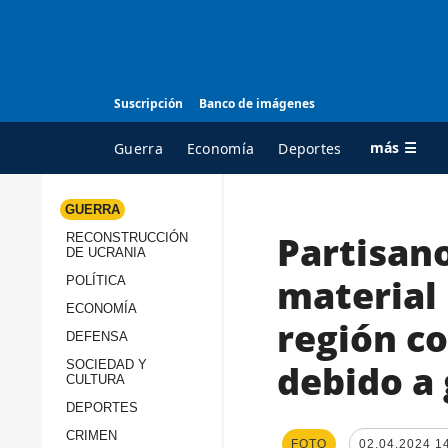
Suscripción
Banco de imágenes
más ☰
Guerra
Economía
Deportes
GUERRA
Partisano
RECONSTRUCCIÓN
TODAS LAS
A
DE UCRANIA
CATEGORÍAS
s
material 
POLÍTICA
Guerra
c
ECONOMÍA
región co
Reconstrucción de
DEFENSA
c
Ucrania
s
debido a
SOCIEDAD Y
CULTURA
Política
s
DEPORTES
Economía
P
CRIMEN
FOTO
02.04.2024 1