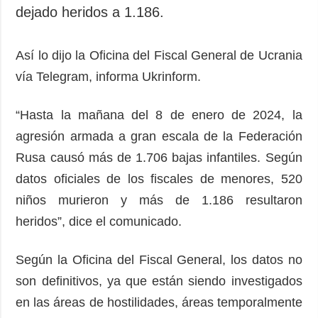
Sociedad y
dejado heridos a 1.186.
datos personales
Cultura
Deportes
Así lo dijo la Oficina del Fiscal General de Ucrania
Crimen
vía Telegram, informa Ukrinform.
Desastres y
emergencias
“Hasta la mañana del 8 de enero de 2024, la
agresión armada a gran escala de la Federación
ADICIONAL
SERVICIOS
Rusa causó más de 1.706 bajas infantiles. Según
Podcasts
Suscripción
datos oficiales de los fiscales de menores, 520
Publicaciones
Banco de
imágenes
niños murieron y más de 1.186 resultaron
Entrevistas
heridos”, dice el comunicado.
Fotos
Video
Según la Oficina del Fiscal General, los datos no
Releases
son definitivos, ya que están siendo investigados
en las áreas de hostilidades, áreas temporalmente