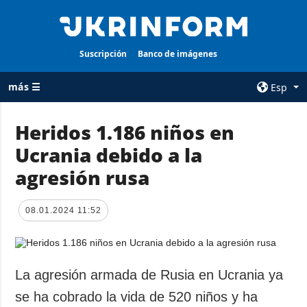
Suscripción
Banco de imágenes
más ☰
Esp
×
Heridos 1.186 niños en
Ucrania debido a la
TODAS LAS
AGENCIA
CATEGORÍAS
agresión rusa
sobre la agencia
Guerra
contacto
Reconstrucción
08.01.2024 11:52
condiciones de
de Ucrania
suscripción
Política
servicios
Economía
La agresión armada de Rusia en Ucrania ya
Política de
privacidad y
Defensa
se ha cobrado la vida de 520 niños y ha
protección de