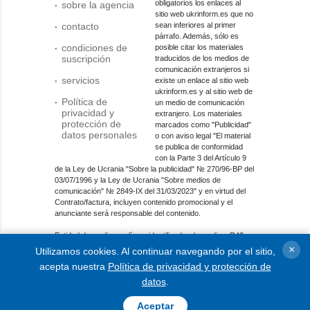
obligatorios los enlaces al
sobre la agencia
sitio web ukrinform.es que no
contacto
sean inferiores al primer
párrafo. Además, sólo es
condiciones de
posible citar los materiales
suscripción
traducidos de los medios de
comunicación extranjeros si
servicios
existe un enlace al sitio web
ukrinform.es y al sitio web de
Política de
un medio de comunicación
privacidad y
extranjero. Los materiales
protección de
marcados como "Publicidad"
datos personales
o con aviso legal "El material
se publica de conformidad
con la Parte 3 del Artículo 9
de la Ley de Ucrania "Sobre la publicidad" № 270/96-ВР del
03/07/1996 y la Ley de Ucrania "Sobre medios de
comunicación" № 2849-IX del 31/03/2023" y en virtud del
Contrato/factura, incluyen contenido promocional y el
anunciante será responsable del contenido.
Entidad de medios en línea; identificador de medios: R40-
01421.
×
Utilizamos cookies. Al continuar navegando por el sitio,
acepta nuestra
Política de privacidad y protección de
© 2015-2026 Ukrinform. Todos los derechos reservados.
datos
.
Aceptar