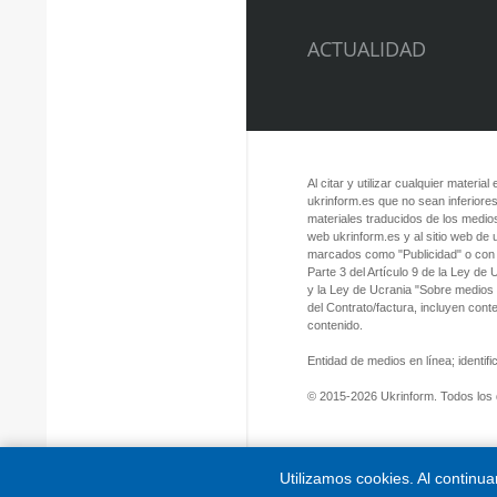
ACTUALIDAD
Al citar y utilizar cualquier material
ukrinform.es que no sean inferiores
materiales traducidos de los medios
web ukrinform.es y al sitio web de
marcados como "Publicidad" o con a
Parte 3 del Artículo 9 de la Ley de
y la Ley de Ucrania "Sobre medios
del Contrato/factura, incluyen con
contenido.
Entidad de medios en línea; identi
© 2015-2026 Ukrinform. Todos los
Utilizamos cookies. Al continu