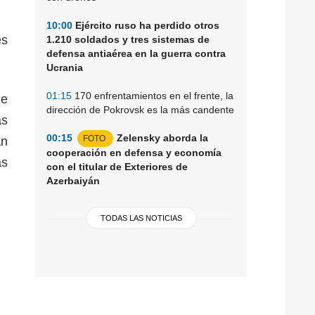
10:00
Ejército ruso ha perdido otros
es
1.210 soldados y tres sistemas de
defensa antiaérea en la guerra contra
Ucrania
01:15
170 enfrentamientos en el frente, la
de
dirección de Pokrovsk es la más candente
as
00:15
Zelensky aborda la
FOTO
an
cooperación en defensa y economía
as
con el titular de Exteriores de
Azerbaiyán
TODAS LAS NOTICIAS