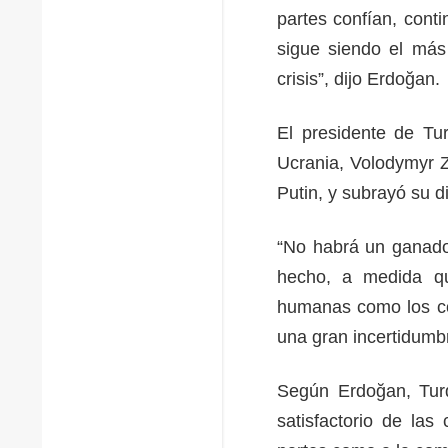
partes confían, cont
sigue siendo el más 
crisis”, dijo Erdoğan.
El presidente de Tu
Ucrania, Volodymyr Z
Putin, y subrayó su 
“No habrá un ganado
hecho, a medida que
humanas como los co
una gran incertidumbre
Según Erdoğan, Turq
satisfactorio de las