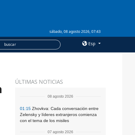
sábado, 08 agosto 2026, 07:43
Esp
×
SERVICIOS
ÚLTIMAS NOTICIAS
Suscripción
n
Banco de imágenes
08 agosto 2026
01:15
Zhovkva: Cada conversación entre
Zelensky y líderes extranjeros comienza
con el tema de los misiles
07 agosto 2026