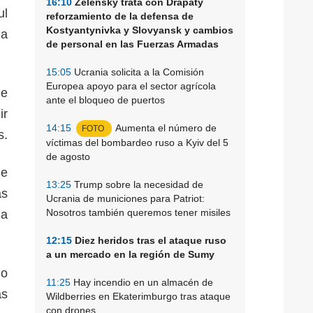
16:10
Zelensky trata con Drapaty
ul
reforzamiento de la defensa de
Kostyantynivka y Slovyansk y cambios
la
de personal en las Fuerzas Armadas
15:05
Ucrania solicita a la Comisión
Europea apoyo para el sector agrícola
de
ante el bloqueo de puertos
ir
14:15
Aumenta el número de
FOTO
s.
víctimas del bombardeo ruso a Kyiv del 5
de agosto
De
13:25
Trump sobre la necesidad de
as
Ucrania de municiones para Patriot:
Nosotros también queremos tener misiles
ia
12:15
Diez heridos tras el ataque ruso
a un mercado en la región de Sumy
do
11:25
Hay incendio en un almacén de
as
Wildberries en Ekaterimburgo tras ataque
con drones