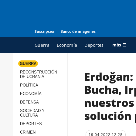
Suscripción
Banco de imágenes
más ☰
Guerra
Economía
Deportes
GUERRA
Erdoğan:
RECONSTRUCCIÓN
TODAS LAS
A
DE UCRANIA
CATEGORÍAS
s
Bucha, Ir
POLÍTICA
Guerra
c
ECONOMÍA
nuestros
Reconstrucción de
DEFENSA
c
Ucrania
s
solución 
SOCIEDAD Y
CULTURA
Política
s
DEPORTES
Economía
P
CRIMEN
19.04.2022 12:28