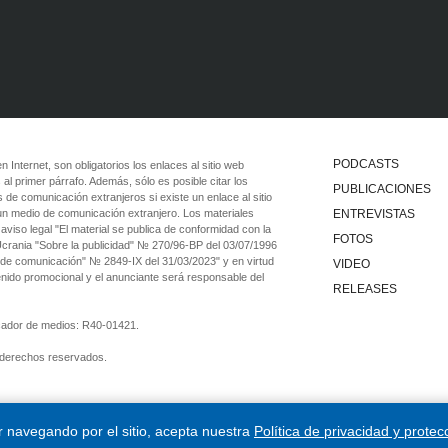
PODCASTS
 en Internet, son obligatorios los enlaces al sitio web
 al primer párrafo. Además, sólo es posible citar los
PUBLICACIONES
 de comunicación extranjeros si existe un enlace al sitio
 un medio de comunicación extranjero. Los materiales
ENTREVISTAS
viso legal "El material se publica de conformidad con la
FOTOS
 Ucrania "Sobre la publicidad" № 270/96-ВР del 03/07/1996
 de comunicación" № 2849-IX del 31/03/2023" y en virtud
VIDEO
tenido promocional y el anunciante será responsable del
RELEASES
ficador de medios: R40-01421.
 derechos reservados.
ar navegando por el sitio, acepta nuestra
Política de privacidad y protec