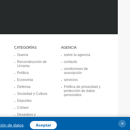
CATEGORÍAS
AGENCIA
Guerra
sobre la agencia
Reconstrucción de
contacto
Ucrania
condiciones de
Política
suscripción
Economía
servicios
Defensa
Política de privacidad y
protección de datos
Sociedad y Cultura
personales
Deportes
Crimen
Desastres y
emergencias
×
ción de datos
.
Aceptar