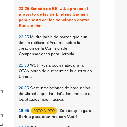
23:25
Senado de EE. UU. aprueba el
proyecto de ley de Lindsey Graham
para endurecer las sanciones contra
Rusia e Irán
s
22:25
Mudra habla de países que aún
deben ratificar el Acuerdo sobre la
creación de la Comisión de
Compensaciones para Ucrania
21:30
WSJ: Rusia podría atacar a la
OTAN antes de que termine la guerra en
Ucrania
20:35
Siete instalaciones de producción
ón
de Ukrnafta quedan dañadas tras uno de
los ataques más masivos
19:45
Zelensky llega a
FOTO, VIDEO
on
Serbia para reunirse con Vučić
as