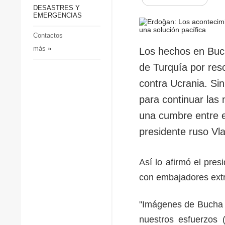
p
Defensa
DESASTRES Y
p
EMERGENCIAS
Sociedad y Cultura
Deportes
Contactos
más
»
Crimen
Los hechos en Buch
Desastres y emergencias
de Turquía por res
contra Ucrania. Si
para continuar las
una cumbre entre e
presidente ruso Vla
Así lo afirmó el pre
con embajadores extr
"Imágenes de Bucha e
nuestros esfuerzos 