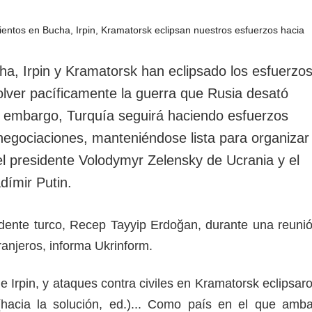
rotección de datos
ersonales
a, Irpin y Kramatorsk han eclipsado los esfuerzo
olver pacíficamente la guerra que Rusia desató
n embargo, Turquía seguirá haciendo esfuerzos
 negociaciones, manteniéndose lista para organizar
l presidente Volodymyr Zelensky de Ucrania y el
dímir Putin.
sidente turco, Recep Tayyip Erdoğan, durante una reuni
anjeros, informa Ukrinform.
 Irpin, y ataques contra civiles en Kramatorsk eclipsar
(hacia la solución, ed.)... Como país en el que amb