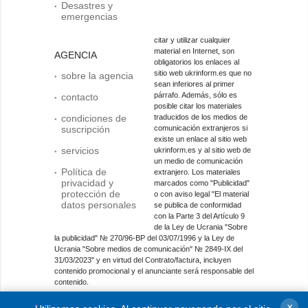
Desastres y
emergencias
citar y utilizar cualquier
material en Internet, son
AGENCIA
obligatorios los enlaces al
sitio web ukrinform.es que no
sobre la agencia
sean inferiores al primer
párrafo. Además, sólo es
contacto
posible citar los materiales
condiciones de
traducidos de los medios de
suscripción
comunicación extranjeros si
existe un enlace al sitio web
servicios
ukrinform.es y al sitio web de
un medio de comunicación
Política de
extranjero. Los materiales
privacidad y
marcados como "Publicidad"
protección de
o con aviso legal "El material
datos personales
se publica de conformidad
con la Parte 3 del Artículo 9
de la Ley de Ucrania "Sobre
la publicidad" № 270/96-ВР del 03/07/1996 y la Ley de
Ucrania "Sobre medios de comunicación" № 2849-IX del
31/03/2023" y en virtud del Contrato/factura, incluyen
contenido promocional y el anunciante será responsable del
contenido.
Entidad de medios en línea; identificador de medios: R40-
×