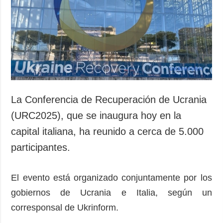
Sociedad y
datos personales
Cultura
Deportes
Crimen
Desastres y
emergencias
ADICIONAL
SERVICIOS
La Conferencia de Recuperación de Ucrania
Podcasts
Suscripción
(URC2025), que se inaugura hoy en la
Publicaciones
Banco de
capital italiana, ha reunido a cerca de 5.000
imágenes
Entrevistas
participantes.
Fotos
Video
El evento está organizado conjuntamente por los
Releases
gobiernos de Ucrania e Italia, según un
corresponsal de Ukrinform.